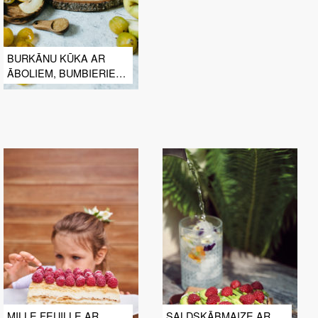
BURKĀNU KŪKA AR
ĀBOLIEM, BUMBIERIEM
UN ĶIRBI
MILLE FEUILLE AR
SALDSKĀBMAIZE AR