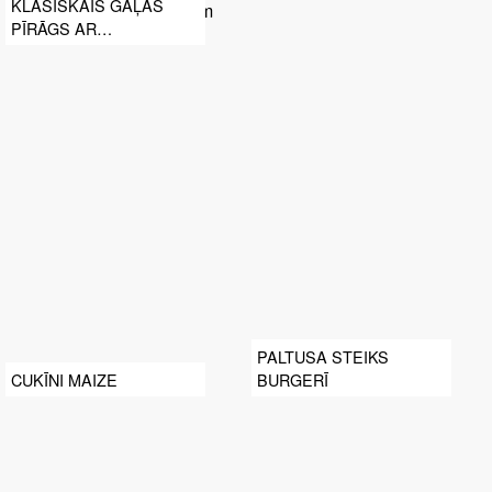
KLASISKAIS GAĻAS
PĪRĀGS AR
KARTUPEĻIEM UN
ZAĻAJIEM ZIRNĪŠIEM
PALTUSA STEIKS
CUKĪNI MAIZE
BURGERĪ