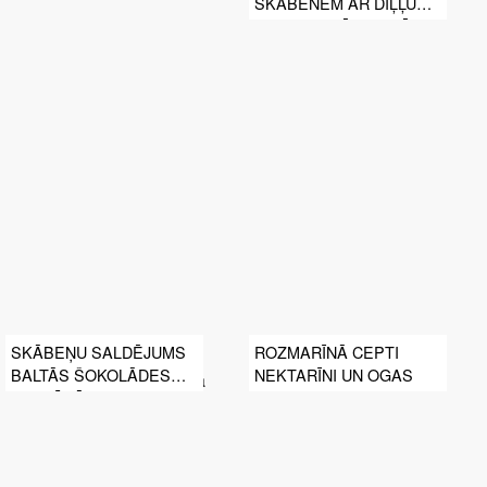
SKĀBENĒM AR DIĻĻU
UN PIPARMĒTRU MĒRCI
SKĀBEŅU SALDĒJUMS
ROZMARĪNĀ CEPTI
BALTĀS ŠOKOLĀDES
NEKTARĪNI UN OGAS
GLAZŪRĀ