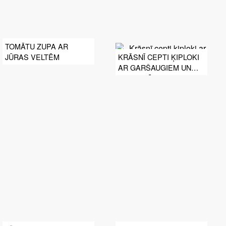
TOMĀTU ZUPA AR
JŪRAS VELTĒM
KRĀSNĪ CEPTI ĶIPLOKI
AR GARŠAUGIEM UN
KĻAVU SĪRUPU