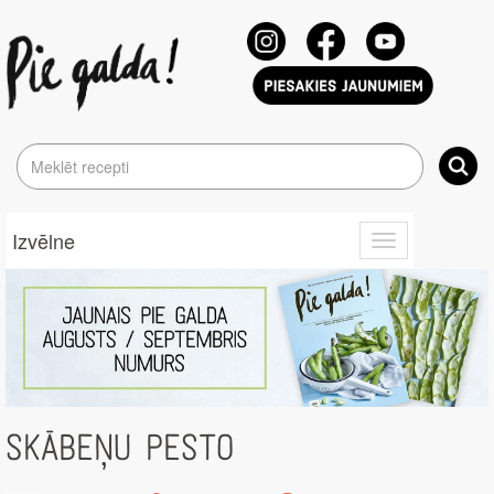
Izvēlne
Toggle
navigation
SKĀBEŅU PESTO