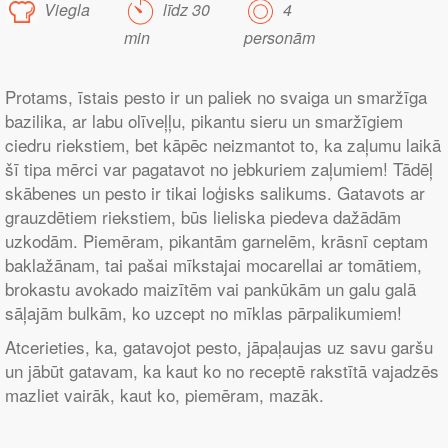
Viegla
līdz 30
4
min
personām
Protams, īstais pesto ir un paliek no svaiga un smaržīga
bazilika, ar labu olīveļļu, pikantu sieru un smaržīgiem
ciedru riekstiem, bet kāpēc neizmantot to, ka zaļumu laikā
šī tipa mērci var pagatavot no jebkuriem zaļumiem! Tādēļ
skābenes un pesto ir tikai loģisks salikums. Gatavots ar
grauzdētiem riekstiem, būs lieliska piedeva dažādām
uzkodām. Piemēram, pikantām garnelēm, krāsnī ceptam
baklažānam, tai pašai mīkstajai mocarellai ar tomātiem,
brokastu avokado maizītēm vai pankūkām un galu galā
sāļajām bulkām, ko uzcept no mīklas pārpalikumiem!
Atcerieties, ka, gatavojot pesto, jāpaļaujas uz savu garšu
un jābūt gatavam, ka kaut ko no receptē rakstītā vajadzēs
mazliet vairāk, kaut ko, piemēram, mazāk.