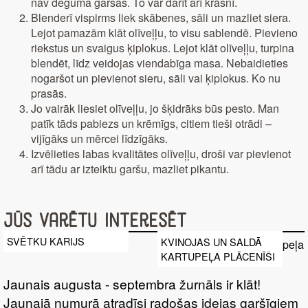
nav deguma garšas. To var darīt arī krāsnī.
Blenderī vispirms liek skābenes, sāli un mazliet siera.
Lejot pamazām klāt olīveļļu, to visu sablendē. Pievieno
riekstus un svaigus ķiplokus. Lejot klāt olīveļļu, turpina
blendēt, līdz veidojas viendabīga masa. Nebaidieties
nogaršot un pievienot sieru, sāli vai ķiplokus. Ko nu
prasās.
Jo vairāk liesiet olīveļļu, jo šķidrāks būs pesto. Man
patīk tāds pabiezs un krēmīgs, citiem tieši otrādi –
vijīgāks un mērcei līdzīgāks.
Izvēlieties labas kvalitātes olīveļļu, droši var pievienot
arī tādu ar izteiktu garšu, mazliet pikantu.
Jūs varētu interesēt
SVĒTKU KARIJS
KVINOJAS UN SALDĀ
KARTUPEĻA PLĀCENĪŠI
Jaunais augusta - septembra žurnāls ir klāt!
Jaunajā numurā atradīsi radošas idejas garšīgiem