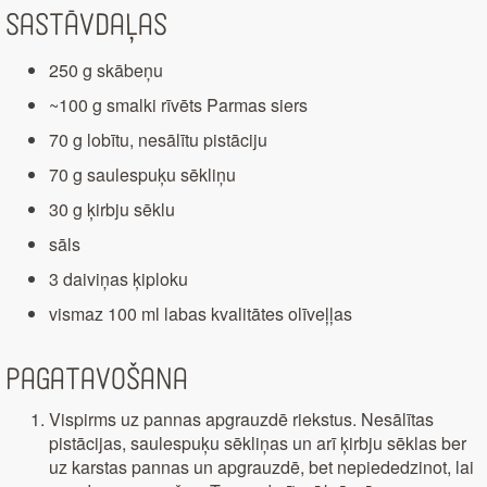
Sastāvdaļas
250 g skābeņu
~100 g smalki rīvēts Parmas siers
70 g lobītu, nesālītu pistāciju
70 g saulespuķu sēkliņu
30 g ķirbju sēklu
sāls
3 daiviņas ķiploku
vismaz 100 ml labas kvalitātes olīveļļas
Pagatavošana
Vispirms uz pannas apgrauzdē riekstus. Nesālītas
pistācijas, saulespuķu sēkliņas un arī ķirbju sēklas ber
uz karstas pannas un apgrauzdē, bet nepiededzinot, lai