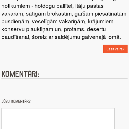
notikumiem - hotdogu ballītei, Itāļu pastas
vakaram, sātīgām brokastīm, garšām piesātinātām
pusdienām, veselīgām vakariņām, krājumiem
konservu plauktiņam un, protams, desertu
baudīšanai, šoreiz ar saldējumu galvenajā lomā.
Lasīt vairāk
Komentāri:
Jūsu komentārs