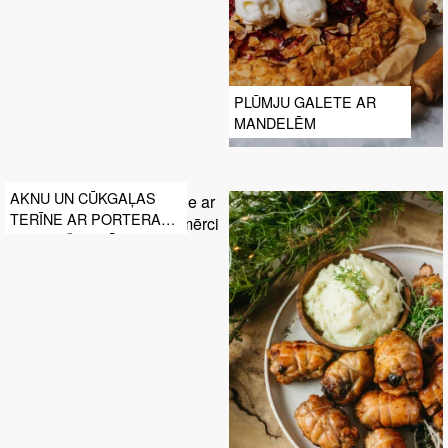
PLŪMJU GALETE AR
MANDELĒM
AKNU UN CŪKGAĻAS
TERĪNE AR PORTERA
UN TUMŠO PLŪMJU
MĒRCI