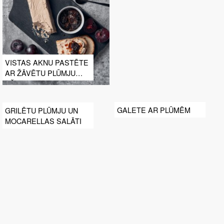
VISTAS AKNU PASTĒTE
AR ŽĀVĒTU PLŪMJU
DŽEMU
GALETE AR PLŪMĒM
GRILĒTU PLŪMJU UN
MOCARELLAS SALĀTI