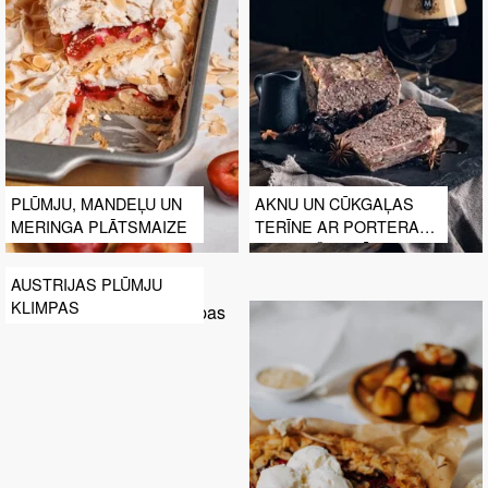
PLŪMJU, MANDEĻU UN
AKNU UN CŪKGAĻAS
MERINGA PLĀTSMAIZE
TERĪNE AR PORTERA
UN TUMŠO PLŪMJU
MĒRCI
AUSTRIJAS PLŪMJU
KLIMPAS