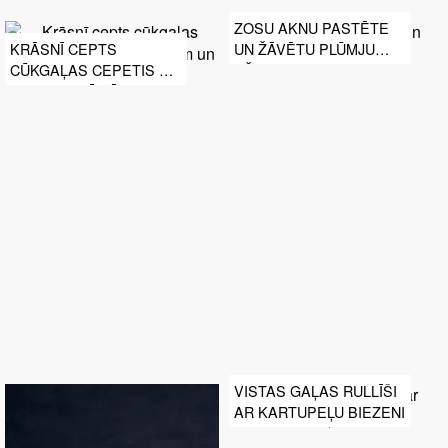
ZOSU AKNU PASTĒTE
UN ŽĀVĒTU PLŪMJU
KRĀSNĪ CEPTS
DŽEMS
CŪKGAĻAS CEPETIS AR
HURMU, PLŪMĒM UN
ĀBOLIEM
VISTAS GAĻAS RULLĪŠI
AR KARTUPEĻU BIEZENI