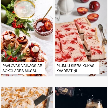
PAVLOVAS VAINAGS AR
PLŪMJU SIERA KŪKAS
ŠOKOLĀDES MUSSU UN
KVADRĀTIŅI
MARINĒTĀM PLŪMĒM