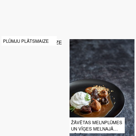
PLŪMJU PLĀTSMAIZE
ŽĀVĒTAS MELNPLŪMES
UN VĪĢES MELNAJĀ
TĒJĀ AR SOJAS