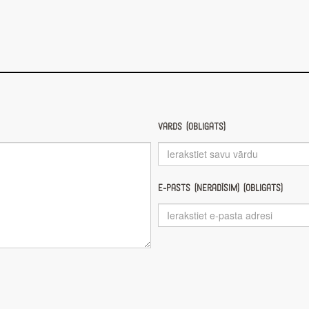
Vārds (obligāts)
E-pasts (nerādīsim) (obligāts)