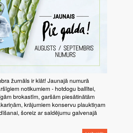
bra žurnāls ir klāt! Jaunajā numurā
aršīgiem notikumiem - hotdogu ballītei,
tīgām brokastīm, garšām piesātinātām
kariņām, krājumiem konservu plauktiņam
dīšanai, šoreiz ar saldējumu galvenajā