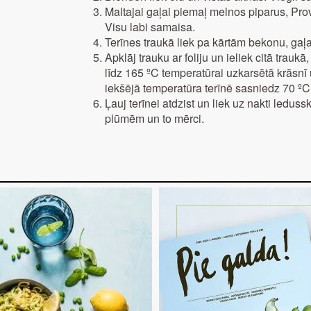
Maltajai gaļai piemaļ melnos piparus, Pro
Visu labi samaisa.
Terīnes traukā liek pa kārtām bekonu, ga
Apklāj trauku ar foliju un ieliek citā traukā,
līdz 165 ºC temperatūrai uzkarsētā krāsnī
iekšējā temperatūra terīnē sasniedz 70 ºC
Ļauj terīnei atdzist un liek uz nakti leduss
plūmēm un to mērci.