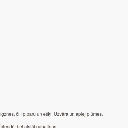
gznes, čili piparu un etiķi. Uzvāra un aplej plūmes.
ablendē, bet atstāj gabaliņus.