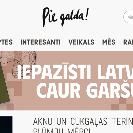
PTES
INTERESANTI
VEIKALS
MĒS
RA
AKNU UN CŪKGAĻAS TERĪ
PLŪMJU MĒRCI