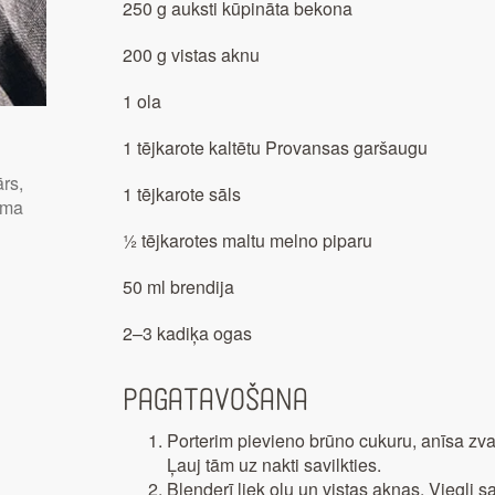
250 g auksti kūpināta bekona
200 g vistas aknu
1 ola
1 tējkarote kaltētu Provansas garšaugu
ārs,
1 tējkarote sāls
juma
½ tējkarotes maltu melno piparu
50 ml brendija
2–3 kadiķa ogas
Pagatavošana
Porterim pievieno brūno cukuru, anīsa zvai
Ļauj tām uz nakti savilkties.
Blenderī liek olu un vistas aknas. Viegli s