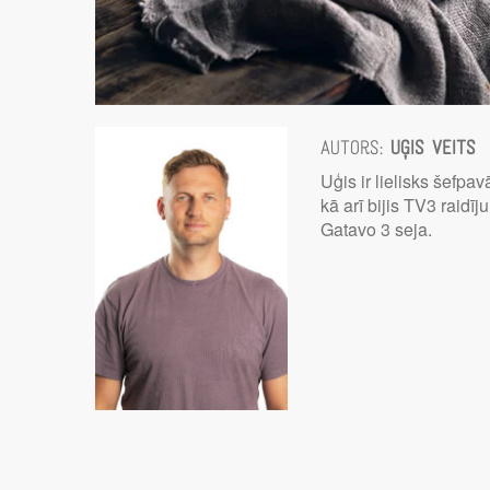
Autors:
Uģis Veits
Uģis ir lielisks šefpav
kā arī bijis TV3 raidī
Gatavo 3 seja.