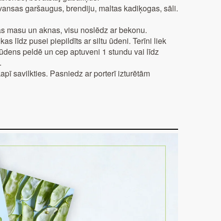
vansas garšaugus, brendiju, maltas kadiķogas, sāli.
ļas masu un aknas, visu noslēdz ar bekonu.
 kas līdz pusei piepildīts ar siltu ūdeni. Terīni liek
 ūdens peldē un cep aptuveni 1 stundu vai līdz
.
kapī savilkties. Pasniedz ar porterī izturētām