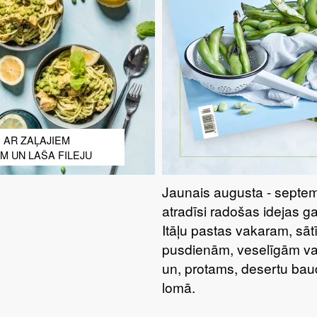
 AR ZAĻAJIEM
EM UN LAŠA FILEJU
Jaunais augusta - septem
atradīsi radošas idejas g
Itāļu pastas vakaram, sā
pusdienām, veselīgām va
un, protams, desertu bau
lomā.