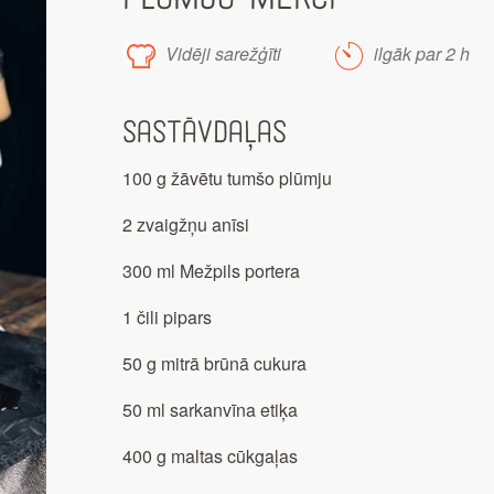
Vidēji sarežģīti
ilgāk par 2 h
Sastāvdaļas
100 g žāvētu tumšo plūmju
2 zvaigžņu anīsi
300 ml Mežpils portera
1 čili pipars
50 g mitrā brūnā cukura
50 ml sarkanvīna etiķa
400 g maltas cūkgaļas