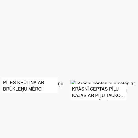
PĪLES KRŪTIŅA AR
BRŪKLEŅU MĒRCI
KRĀSNĪ CEPTAS PĪĻU
KĀJAS AR PĪĻU TAUKOS
CEPTIEM FRĪ
KARTUPEĻIEM