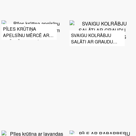
PĪLES KRŪTIŅA
APELSĪNU MĒRCĒ AR
SVAIGU KOLRĀBJU
KRĀSNĪ CEPTIEM
SALĀTI AR GRAUDU
KARTUPEĻIEM
SINEPJU UN MEDUS
MĒRCI