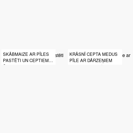
SKĀBMAIZE AR PĪLES
KRĀSNĪ CEPTA MEDUS
PASTĒTI UN CEPTIEM
PĪLE AR DĀRZEŅIEM
ĀBOLIEM