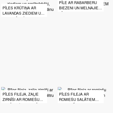
PĪLE AR RABARBERU
BIEZENI UN MELNAJIEM
PĪLES KRŪTIŅA AR
RĪSIEM
LAVANDAS ZIEDIEM UN
SMILTSĒRKŠĶI,
BUMBIERU KONFITS UN
BURKĀNU BIEZENIS
PĪLES FILEJA, ZAĻIE
PĪLES FILEJA AR
ZIRNĪŠI AR ROMIEŠU
ROMIEŠU SALĀTIEM
SALĀTIEM PIPARMĒTRU
PIPARMĒTRU UN
UN ĶIPLOKU MĒRCĒ
ĶIPLOKU MĒRCĒ