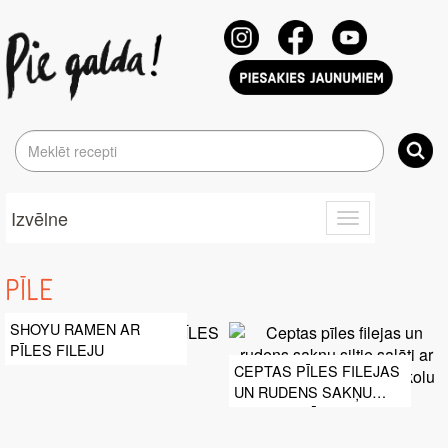
Izvēlne
Toggle
navigation
PĪLE
SHOYU RAMEN AR
PĪLES FILEJU
CEPTAS PĪLES FILEJAS
UN RUDENS SAKŅU
SILTIE SALĀTI AR
SILDOŠĀM