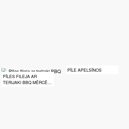
GARŠVIELĀM, RUKOLU
UN LAZDU RIEKSTIEM
PĪLE APELSĪNOS
PĪLES FILEJA AR
TERIJAKI BBQ MĒRCĒ
GATAVOTIEM
RABARBERIEM