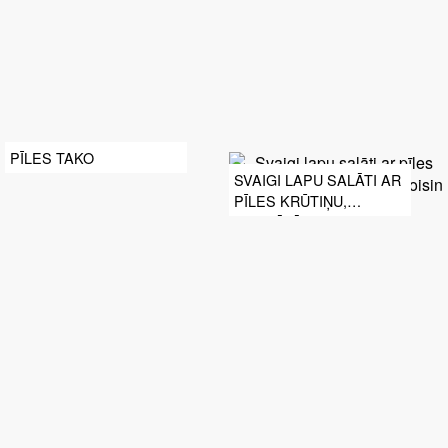
PĪLES TAKO
SVAIGI LAPU SALĀTI AR
PĪLES KRŪTIŅU,
GRANĀTĀBOLU UN
HOISIN MĒRCI