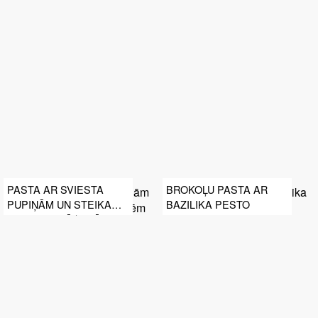
PASTA AR SVIESTA
BROKOĻU PASTA AR
PUPIŅĀM UN STEIKA
BAZILIKA PESTO
GAĻAS STRĒMELĒM