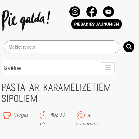
Izvēlne
Toggle
navigation
PASTA AR KARAMELIZĒTIEM
SĪPOLIEM
Viegla
līdz 30
4
min
personām