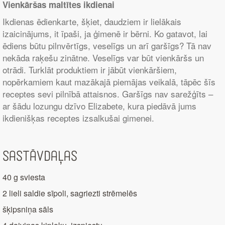
Vienkāršas maltītes ikdienai
Ikdienas ēdienkarte, šķiet, daudziem ir lielākais
izaicinājums, it īpaši, ja ģimenē ir bērni. Ko gatavot, lai
ēdiens būtu pilnvērtīgs, veselīgs un arī garšīgs? Tā nav
nekāda raķešu zinātne. Veselīgs var būt vienkāršs un
otrādi. Turklāt produktiem ir jābūt vienkāršiem,
nopērkamiem kaut mazākajā piemājas veikalā, tāpēc šīs
receptes sevi pilnībā attaisnos. Garšīgs nav sarežģīts –
ar šādu lozungu dzīvo Elizabete, kura piedāvā jums
ikdienišķas receptes izsalkušai gimenei.
Sastāvdaļas
40 g sviesta
2 lieli saldie sīpoli, sagriezti strēmelēs
šķipsniņa sāls