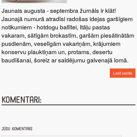
SALDĒJUMS
Jaunais augusta - septembra žurnāls ir klāt!
Jaunajā numurā atradīsi radošas idejas garšīgiem
notikumiem - hotdogu ballītei, Itāļu pastas
vakaram, sātīgām brokastīm, garšām piesātinātām
pusdienām, veselīgām vakariņām, krājumiem
konservu plauktiņam un, protams, desertu
baudīšanai, šoreiz ar saldējumu galvenajā lomā.
Lasīt vairāk
Komentāri:
Jūsu komentārs