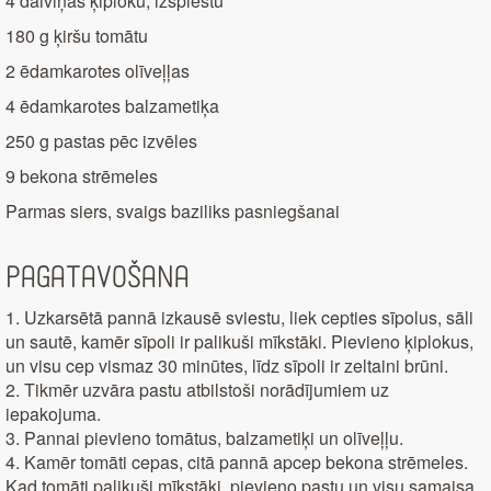
4 daiviņas ķiploku, izspiestu
180 g ķiršu tomātu
2 ēdamkarotes olīveļļas
4 ēdamkarotes balzametiķa
250 g pastas pēc izvēles
9 bekona strēmeles
Parmas siers, svaigs baziliks pasniegšanai
Pagatavošana
1. Uzkarsētā pannā izkausē sviestu, liek cepties sīpolus, sāli
un sautē, kamēr sīpoli ir palikuši mīkstāki. Pievieno ķiplokus,
un visu cep vismaz 30 minūtes, līdz sīpoli ir zeltaini brūni.
2. Tikmēr uzvāra pastu atbilstoši norādījumiem uz
iepakojuma.
3. Pannai pievieno tomātus, balzametiķi un olīveļļu.
4. Kamēr tomāti cepas, citā pannā apcep bekona strēmeles.
Kad tomāti palikuši mīkstāki, pievieno pastu un visu samaisa.