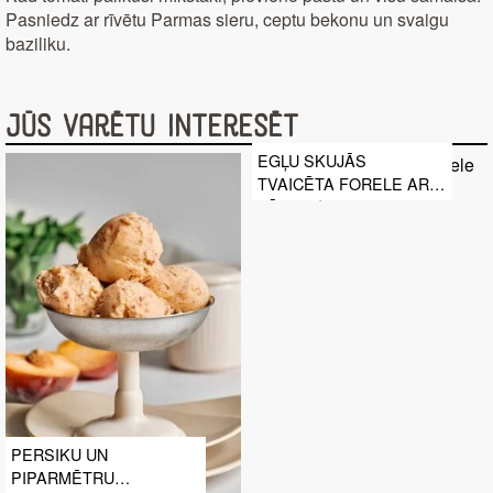
Pasniedz ar rīvētu Parmas sieru, ceptu bekonu un svaigu
baziliku.
Jūs varētu interesēt
EGĻU SKUJĀS
TVAICĒTA FORELE AR
DĀRZEŅIEM
PERSIKU UN
PIPARMĒTRU