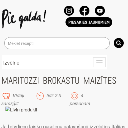
Izvēlne
Toggle
navigation
MARITOZZI BROKASTU MAIZĪTES
Vidēji
līdz 2 h
4
sarežģīti
personām
Ja brīvdienu laisko pusdienu gatavošanā izvēlaties Itālijas