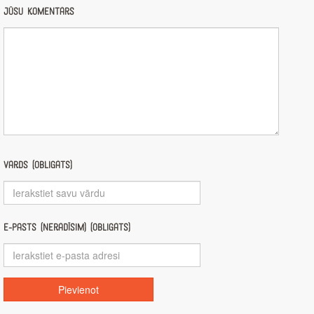
Jūsu komentārs
Vārds (obligāts)
E-pasts (nerādīsim) (obligāts)