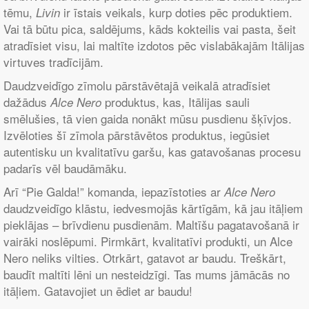
tēmu,
ir īstais veikals, kurp doties pēc produktiem.
Livin
Vai tā būtu pica, saldējums, kāds kokteilis vai pasta, šeit
atradīsiet visu, lai maltīte izdotos pēc vislabākajām Itālijas
virtuves tradīcijām.
Daudzveidīgo zīmolu pārstāvētajā veikalā atradīsiet
dažādus
produktus, kas, Itālijas sauli
Alce Nero
smēlušies, tā vien gaida nonākt mūsu pusdienu šķīvjos.
Izvēloties šī zīmola pārstāvētos produktus, iegūsiet
autentisku un kvalitatīvu garšu, kas gatavošanas procesu
padarīs vēl baudāmāku.
Arī “Pie Galda!” komanda, iepazīstoties ar
Alce Nero
daudzveidīgo klāstu, iedvesmojās kārtīgām, kā jau itāļiem
pieklājas – brīvdienu pusdienām. Maltīšu pagatavošanā ir
vairāki noslēpumi. Pirmkārt, kvalitatīvi produkti, un Alce
Nero neliks vilties. Otrkārt, gatavot ar baudu. Treškārt,
baudīt maltīti lēni un nesteidzīgi. Tas mums jāmācās no
itāļiem. Gatavojiet un ēdiet ar baudu!