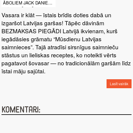
ĀBOLIEM JACK DANIELS
UN SALDĀ KRĒJUMA
Vasara ir klāt — īstais brīdis doties dabā un
MĒRCĒ
izgaršot Latvijas garšas! Tāpēc dāvinām
BEZMAKSAS PIEGĀDI Latvijā ikvienam, kurš
iegādāsies grāmatu “Mūsdienu Latvijas
saimnieces”. Tajā atradīsi sirsnīgus saimnieču
stāstus un lieliskas receptes, ko noteikti vērts
pagatavot šovasar — no tradicionālām garšām līdz
īstai māju sajūtai.
Lasīt vairāk
Komentāri: