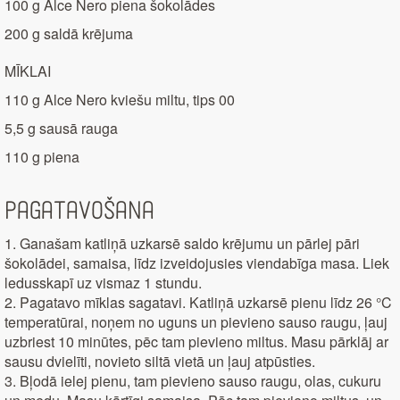
100 g Alce Nero piena šokolādes
200 g saldā krējuma
MĪKLAI
110 g Alce Nero kviešu miltu, tips 00
5,5 g sausā rauga
110 g piena
Pagatavošana
1. Ganašam katliņā uzkarsē saldo krējumu un pārlej pāri
šokolādei, samaisa, līdz izveidojusies viendabīga masa. Liek
ledusskapī uz vismaz 1 stundu.
2. Pagatavo mīklas sagatavi. Katliņā uzkarsē pienu līdz 26 °C
temperatūrai, noņem no uguns un pievieno sauso raugu, ļauj
uzbriest 10 minūtes, pēc tam pievieno miltus. Masu pārklāj ar
sausu dvielīti, novieto siltā vietā un ļauj atpūsties.
3. Bļodā ielej pienu, tam pievieno sauso raugu, olas, cukuru