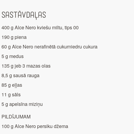
Sastāvdaļas
400 g Alce Nero kviešu miltu, tips 00
190 g piena
60 g Alce Nero nerafinētā cukurniedru cukura
5 g medus
135 g jeb 3 mazas olas
8,5 g sausā rauga
85 g eļļas
11 g sāls
5 g apelsīna miziņu
PILDĪJUMAM
100 g Alce Nero persiku džema