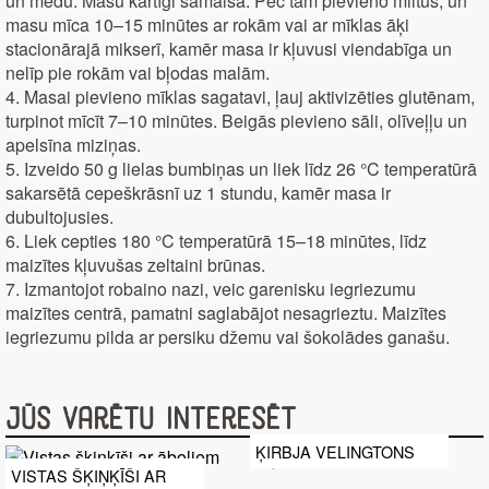
un medu. Masu kārtīgi samaisa. Pēc tam pievieno miltus, un
masu mīca 10–15 minūtes ar rokām vai ar mīklas āķi
stacionārajā mikserī, kamēr masa ir kļuvusi viendabīga un
nelīp pie rokām vai bļodas malām.
4. Masai pievieno mīklas sagatavi, ļauj aktivizēties glutēnam,
turpinot mīcīt 7–10 minūtes. Beigās pievieno sāli, olīveļļu un
apelsīna miziņas.
5. Izveido 50 g lielas bumbiņas un liek līdz 26 °C temperatūrā
sakarsētā cepeškrāsnī uz 1 stundu, kamēr masa ir
dubultojusies.
6. Liek cepties 180 °C temperatūrā 15–18 minūtes, līdz
maizītes kļuvušas zeltaini brūnas.
7. Izmantojot robaino nazi, veic garenisku iegriezumu
maizītes centrā, pamatni saglabājot nesagrieztu. Maizītes
iegriezumu pilda ar persiku džemu vai šokolādes ganašu.
Jūs varētu interesēt
ĶIRBJA VELINGTONS
VISTAS ŠĶIŅĶĪŠI AR