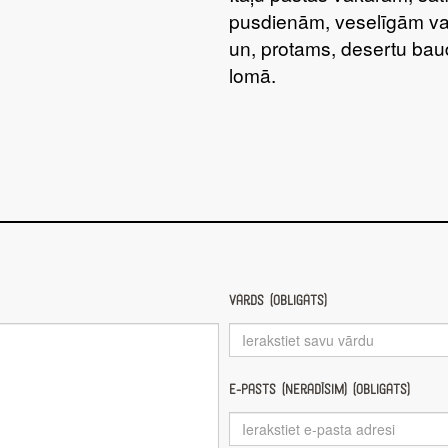
pusdienām, veselīgām va
un, protams, desertu bau
lomā.
Vārds (obligāts)
E-pasts (nerādīsim) (obligāts)