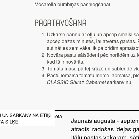
Mocarella bumbiņas pasniegšanai
Pagatavošana
Uzkarsē pannu ar eļļu un apcep smalki sag
apcep dažas minūtes, lai atveras garšas. P
sutināties zem vāka, ik pa brīdim apmaisot
Novāra pastu sālsūdenī pēc norādēm uz ie
kad tā ir novārīta.
Tomātu masu pārlej krūzē un sablendē vie
Pastu iemaisa tomātu mērcē, apmaisa, pi
CLASSIC Shiraz Cabernet
sarkanvīnu.
 UN SARKANVĪNA ETIĶĪ
Jaunais augusta - septem
A SIĻĶE
atradīsi radošas idejas g
Itāļu pastas vakaram, sā