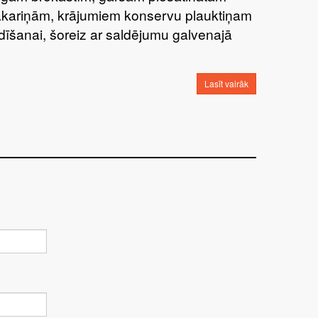
kariņām, krājumiem konservu plauktiņam
dīšanai, šoreiz ar saldējumu galvenajā
Lasīt vairāk