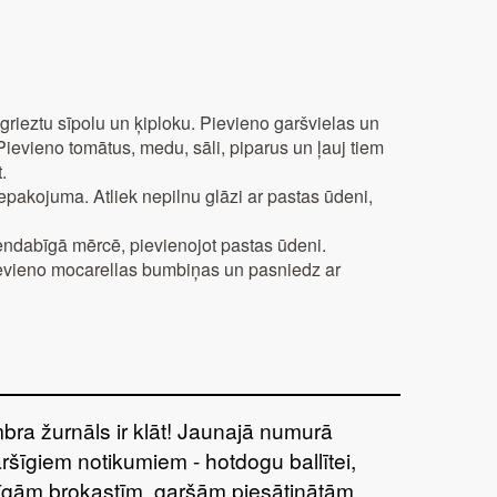
rieztu sīpolu un ķiploku. Pievieno garšvielas un
ievieno tomātus, medu, sāli, piparus un ļauj tiem
.
pakojuma. Atliek nepilnu glāzi ar pastas ūdeni,
ndabīgā mērcē, pievienojot pastas ūdeni.
evieno mocarellas bumbiņas un pasniedz ar
bra žurnāls ir klāt! Jaunajā numurā
aršīgiem notikumiem - hotdogu ballītei,
tīgām brokastīm, garšām piesātinātām