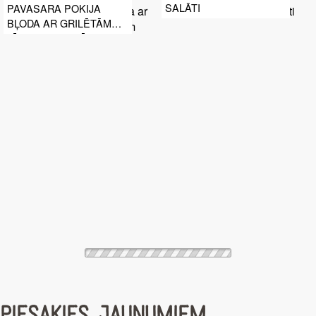
SALĀTI
PAVASARA POKIJA
BĻODA AR GRILĒTĀM
TĪĢERGARNELĒM
PIESAKIES JAUNUMIEM