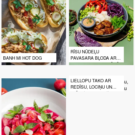
RĪSU NŪDEĻU
BANH MI HOT DOG
PAVASARA BĻODA AR
TOFU SOJAS GLAZŪRĀ
LIELLOPU TAKO AR
REDĪSU, LOCIŅU UN
OLĪVEĻĻAS SALSU