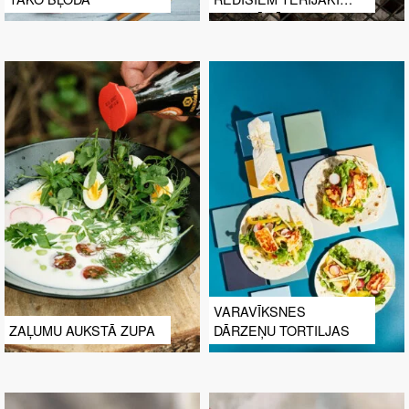
MARINĀDĒ
VARAVĪKSNES
ZAĻUMU AUKSTĀ ZUPA
DĀRZEŅU TORTILJAS