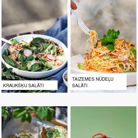
TAIZEMES NŪDEĻU
KRAUKŠĶU SALĀTI
SALĀTI