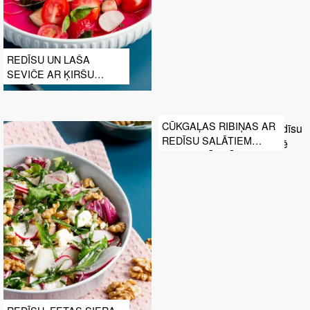
REDĪSU UN LAŠA
SEVIČE AR ĶIRŠU
TOMĀTIEM, SARKANO
SĪPOLU UN BAZILIKU
CŪKGAĻAS RIBIŅAS AR
REDĪSU SALĀTIEM
RANCH MĒRCĒ