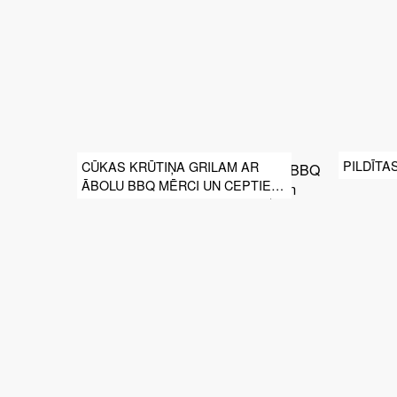
PILDĪTA
CŪKAS KRŪTIŅA GRILAM AR
ĀBOLU BBQ MĒRCI UN CEPTIEM
KARTUPEĻIEM