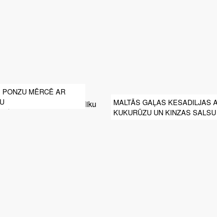
I PONZU MĒRCĒ AR
KU
MALTĀS GAĻAS KESADILJAS 
KUKURŪZU UN KINZAS SALSU