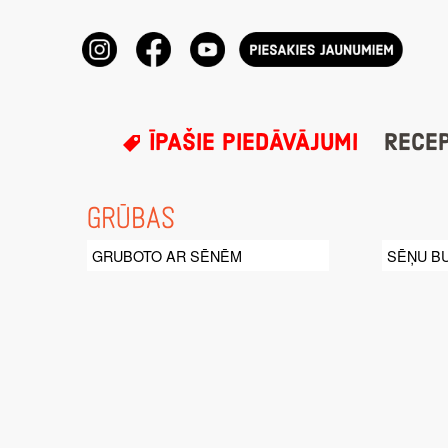
ĪPAŠIE PIEDĀVĀJUMI
RECE
GRŪBAS
GRUBOTO AR SĒNĒM
SĒŅU B