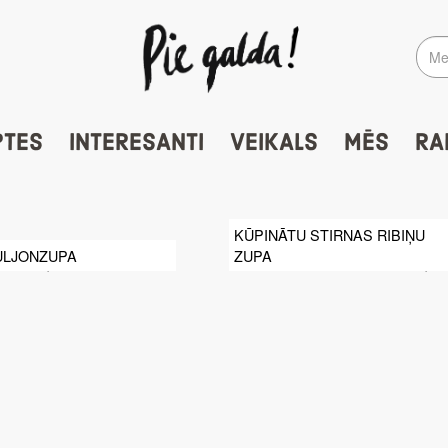
PTES
INTERESANTI
VEIKALS
MĒS
RA
KŪPINĀTU STIRNAS RIBIŅU
ULJONZUPA
ZUPA