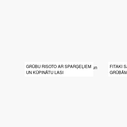
GRŪBU RISOTO AR SPARĢEĻIEM
FITAKI 
UN KŪPINĀTU LASI
GRŪBĀM