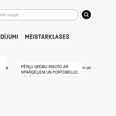
IDĪJUMI
MEISTARKLASES
PĒRĻU GRŪBU RISOTO AR
SPARĢEĻIEM UN PORTOBELLO
SĒNĒM