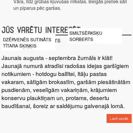
Vāra, līdz grūbas kļuvušas mīkstas. Beigās pieliek sāli
un piparus pēc garšas.
Jūs varētu interesēt
SMILTSĒRKŠĶU
SORBERTS
DZĒRVENĒS SUTINĀTS
TĪTARA ŠĶIŅĶIS
Jaunais augusta - septembra žurnāls ir klāt!
Jaunajā numurā atradīsi radošas idejas garšīgiem
notikumiem - hotdogu ballītei, Itāļu pastas
vakaram, sātīgām brokastīm, garšām piesātinātām
pusdienām, veselīgām vakariņām, krājumiem
konservu plauktiņam un, protams, desertu
baudīšanai, šoreiz ar saldējumu galvenajā lomā.
Lasīt vairāk