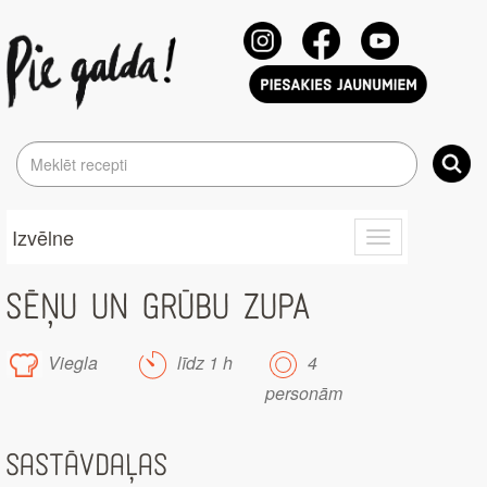
Izvēlne
Toggle
navigation
SĒŅU UN GRŪBU ZUPA
Viegla
līdz 1 h
4
personām
Sastāvdaļas