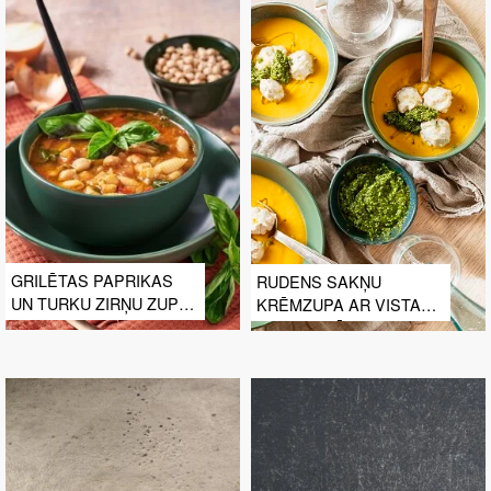
GRILĒTAS PAPRIKAS
RUDENS SAKŅU
UN TURKU ZIRŅU ZUPA
KRĒMZUPA AR VISTAS
AR MAKARONIEM
FRIKADELĒM UN
PĒTERSĪĻU PESTO