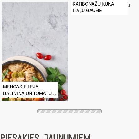
KARBONĀŽU KŪKA
ITĀĻU GAUMĒ
MENCAS FILEJA
BALTVĪNA UN TOMĀTU
MĒRCĒ AR PUPIŅĀM
PIESAKIES JAUNUMIEM