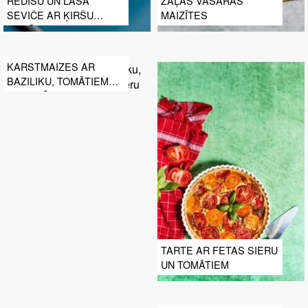
REDĪSU UN LAŠA
ZAĻĀS VASARAS
SEVIČE AR ĶIRŠU
MAIZĪTES
TOMĀTIEM, SARKANO
SĪPOLU UN BAZILIKU
KARSTMAIZES AR
BAZILIKU, TOMĀTIEM
UN TILZĪTES SIERU
TARTE AR FETAS SIERU
UN TOMĀTIEM