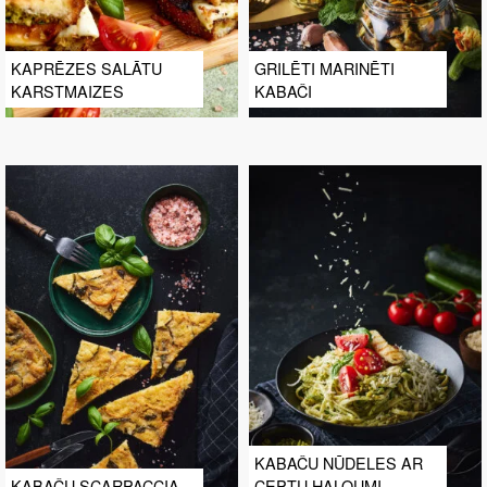
KAPRĒZES SALĀTU
GRILĒTI MARINĒTI
KARSTMAIZES
KABAČI
KABAČU NŪDELES AR
KABAČU SCARPACCIA
CEPTU HALOUMI