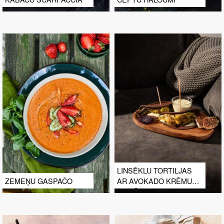
LINSĒKLU TORTILJAS
ZEMEŅU GASPAČO
AR AVOKADO KRĒMU
UN DĀRZEŅIEM