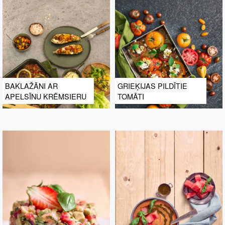
BAKLAŽĀNI AR
GRIEĶIJAS PILDĪTIE
APELSĪNU KRĒMSIERU
TOMĀTI