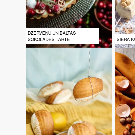
DZĒRVEŅU UN BALTĀS
ŠOKOLĀDES TARTE
SIERA K