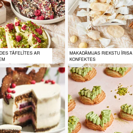
DES TĀFELĪTES AR
MAKADĀMIJAS RIEKSTU ĪRISA
EM
KONFEKTES