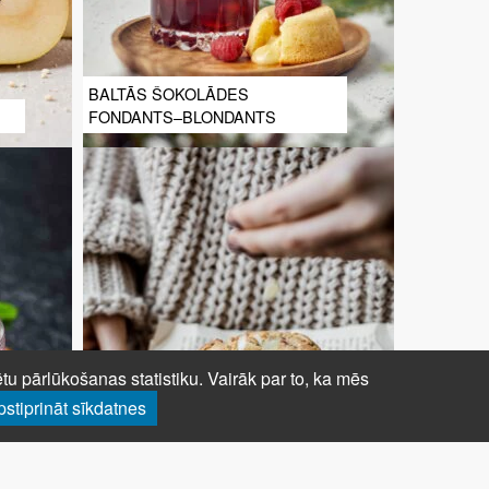
BALTĀS ŠOKOLĀDES
FONDANTS–BLONDANTS
u pārlūkošanas statistiku. Vairāk par to, ka mēs
pstiprināt sīkdatnes