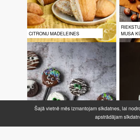
RIEKSTU
CITRONU MADELEINES
MUSA K
Šajā vietnē mēs izmantojam sīkdatnes, lai nodro
apstrādājam sīkdatn