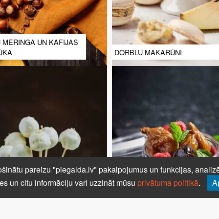
 MERINGA UN KAFIJAS
ŪKA
DORBLU MAKARŪNI
šinātu pareizu "piegalda.lv" pakalpojumus un funkcijas, analizēt
es un citu informāciju vari uzzināt mūsu
privātuma politikā
.
A