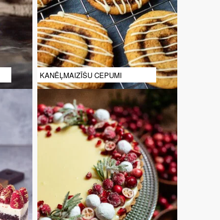
KANĒĻMAIZĪŠU CEPUMI