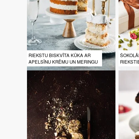
RIEKSTU BISKVĪTA KŪKA AR
ŠOKOLĀ
APELSĪNU KRĒMU UN MERINGU
RIEKSTI