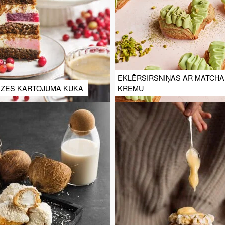
EKLĒRSIRSNIŅAS AR MATCHA
IZES KĀRTOJUMA KŪKA
KRĒMU