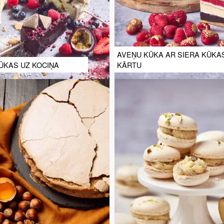
AVEŅU KŪKA AR SIERA KŪKA
ŪKAS UZ KOCIŅA
KĀRTU