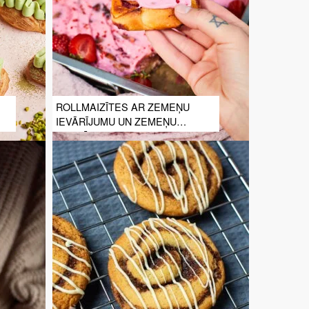
ROLLMAIZĪTES AR ZEMEŅU
IEVĀRĪJUMU UN ZEMEŅU
GLAZŪRU