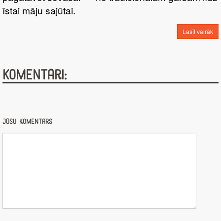
īstai māju sajūtai.
Lasīt vairāk
Komentāri:
Jūsu komentārs