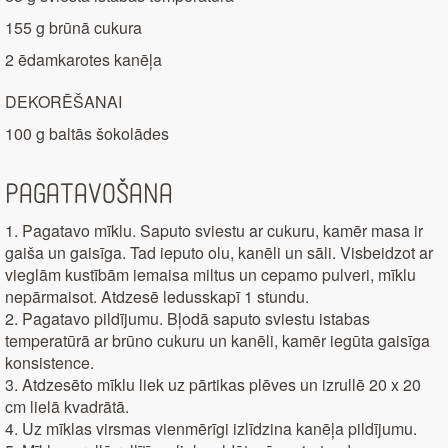
155 g brūnā cukura
2 ēdamkarotes kanēļa
DEKORĒŠANAI
100 g baltās šokolādes
Pagatavošana
1. Pagatavo mīklu. Saputo sviestu ar cukuru, kamēr masa ir
gaiša un gaisīga. Tad ieputo olu, kanēli un sāli. Visbeidzot ar
vieglām kustībām iemaisa miltus un cepamo pulveri, mīklu
nepārmaisot. Atdzesē ledusskapī 1 stundu.
2. Pagatavo pildījumu. Bļodā saputo sviestu istabas
temperatūrā ar brūno cukuru un kanēli, kamēr iegūta gaisīga
konsistence.
3. Atdzesēto mīklu liek uz pārtikas plēves un izrullē 20 x 20
cm lielā kvadrātā.
4. Uz mīklas virsmas vienmērīgi izlīdzina kanēļa pildījumu.