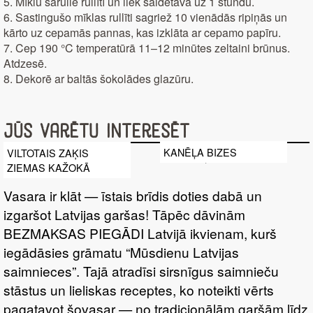
5. Mīklu sarullē rullītī un liek saldētavā uz 1 stundu.
6. Sastingušo mīklas rullīti sagriež 10 vienādās ripiņās un
kārto uz cepamās pannas, kas izklāta ar cepamo papīru.
7. Cep 190 °C temperatūrā 11–12 minūtes zeltaini brūnus.
Atdzesē.
8. Dekorē ar baltās šokolādes glazūru.
Jūs varētu interesēt
KANĒĻA BIZES
VILTOTAIS ZAĶIS
ZIEMAS KAŽOKĀ
Vasara ir klāt — īstais brīdis doties dabā un
izgaršot Latvijas garšas! Tāpēc dāvinām
BEZMAKSAS PIEGĀDI Latvijā ikvienam, kurš
iegādāsies grāmatu “Mūsdienu Latvijas
saimnieces”. Tajā atradīsi sirsnīgus saimnieču
stāstus un lieliskas receptes, ko noteikti vērts
pagatavot šovasar — no tradicionālām garšām līdz