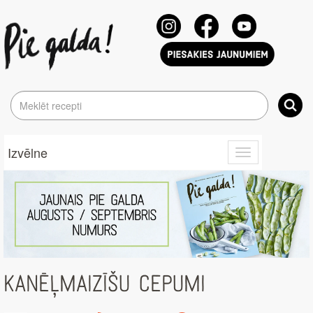
Izvēlne
Toggle
navigation
KANĒĻMAIZĪŠU CEPUMI