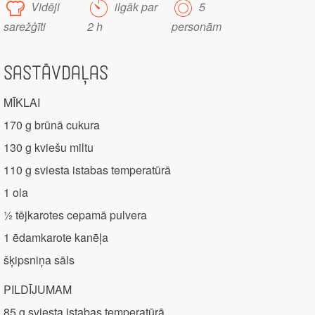
Vidēji
ilgāk par
5
sarežģīti
2 h
personām
Sastāvdaļas
MĪKLAI
170 g brūnā cukura
130 g kviešu miltu
110 g sviesta istabas temperatūrā
1 ola
½ tējkarotes cepamā pulvera
1 ēdamkarote kanēļa
šķipsniņa sāls
PILDĪJUMAM
85 g sviesta istabas temperatūrā