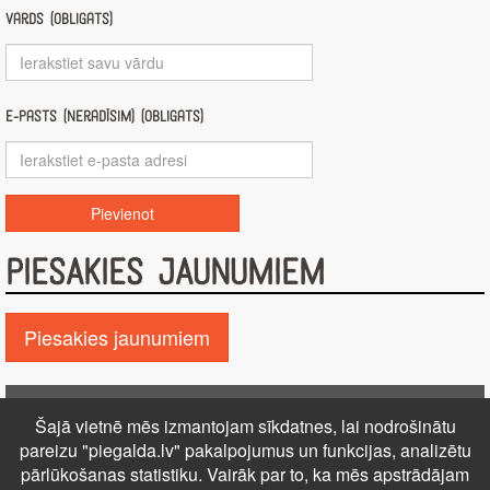
Vārds (obligāts)
E-pasts (nerādīsim) (obligāts)
PIESAKIES JAUNUMIEM
Piesakies jaunumiem
Pie GALDA!
Šajā vietnē mēs izmantojam sīkdatnes, lai nodrošinātu
Kontakti
Reklāma
Par mums
Autortiesības
pareizu "piegalda.lv" pakalpojumus un funkcijas, analizētu
PRIVĀTUMA POLITIKA
NOTEIKUMI – DISTANCES
pārlūkošanas statistiku. Vairāk par to, ka mēs apstrādājam