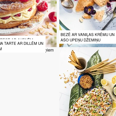
BEZĒ AR VANIĻAS KRĒMU UN
BREST AR AVENĒM
AŠO UPEŅU DŽEMIŅU
A TARTE AR DILLĒM UN
M