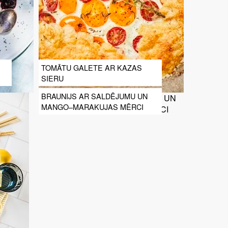
TOMĀTU GALETE AR KAZAS
SIERU
BRAUNIJS AR SALDĒJUMU UN
MANGO–MARAKUJAS MĒRCI