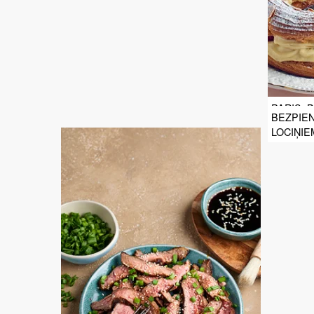
PARIS–
BEZPIEN
LOCIŅIE