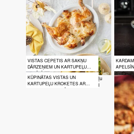
VISTAS CEPETIS AR SAKŅU
KARDAM
DĀRZEŅIEM UN KARTUPEĻU
APELSĪN
ROZĪTĒM
KŪPINĀTAS VISTAS UN
KARTUPEĻU KROKETES AR
CITRONU AIOLI MĒRCI