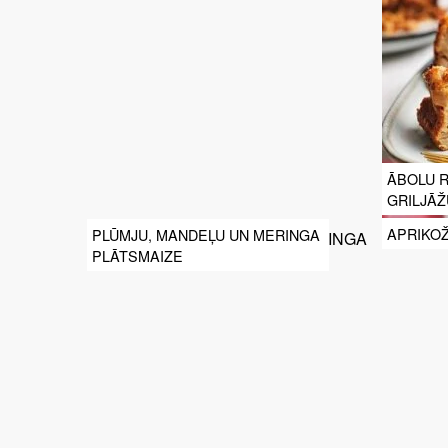
ĀBOLU R
GRILJĀŽ
APRIKO
PLŪMJU, MANDEĻU UN MERINGA
PLĀTSMAIZE