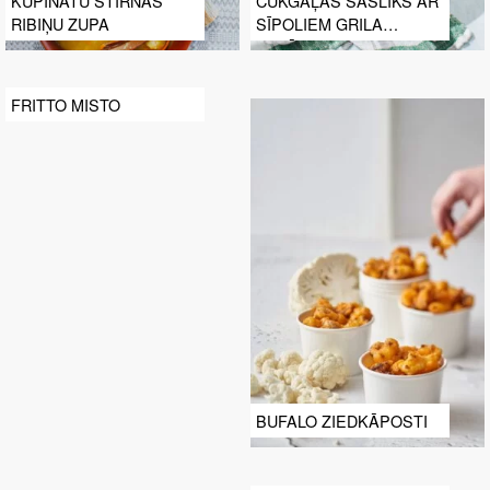
KŪPINĀTU STIRNAS
CŪKGAĻAS ŠAŠLIKS AR
RIBIŅU ZUPA
SĪPOLIEM GRILA
SALĀTOS
FRITTO MISTO
BUFALO ZIEDKĀPOSTI