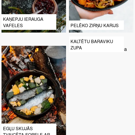
KAŅEPJU IERAUGA
VAFELES
PELĒKO ZIRŅU KARIJS
KALTĒTU BARAVIKU
ZUPA
EGĻU SKUJĀS
TVAICĒTA FORELE AR