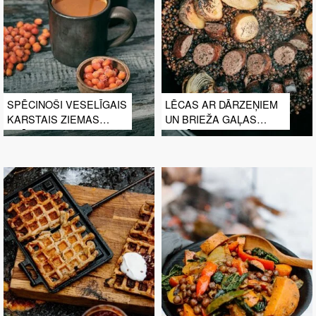
SPĒCINOŠI VESELĪGAIS
LĒCAS AR DĀRZEŅIEM
KARSTAIS ZIEMAS
UN BRIEŽA GAĻAS
DZĒRIENS
KUPĀTIEM