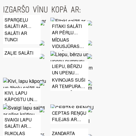
IZGARŠO VĪNU KOPĀ AR:
SPARĢEĻU
SALĀTI AR
FITAKI SALĀTI
OLĀM
AR PĒRĻU
SALĀTI AR
GRŪBĀM UN
TUNCI
MĪDIJAS
KVINOJU
VIDUSJŪRAS
STILĀ
ZAĻIE SALĀTI
LIEPU, BĒRZU
UN UPEŅU
PUMPURU
KVINOJAS SUŠI
SALĀTI AR
AR TEMPURAS
SPARĢEĻIEM
GARNELĒM
KIVI, LAPU
UN REDĪSIEM
KĀPOSTU UN
ĀBOLU SALĀTI
AR SEZAMA
CEPTAS REŅĢU
SĒKLU
FILEJAS AR
SVAIGI LAPU
DRESINGU
TARTARA
SALĀTI AR
MĒRCI
PĪLES KRŪTIŅU,
RUKOLAS
ZANDARTA