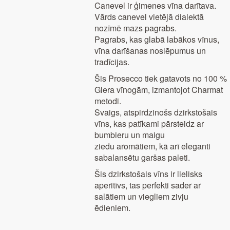
Canevel ir ģimenes vīna darītava.
Vārds canevel vietējā dialektā
nozīmē mazs pagrabs.
Pagrabs, kas glabā labākos vīnus,
vīna darīšanas noslēpumus un
tradīcijas.
Šis Prosecco tiek gatavots no 100 %
Glera vīnogām, izmantojot Charmat
metodi.
Svaigs, atspirdzinošs dzirkstošais
vīns, kas patīkami pārsteidz ar
bumbieru un maigu
ziedu aromātiem, kā arī eleganti
sabalansētu garšas paleti.
Šis dzirkstošais vīns ir lielisks
aperitīvs, tas perfekti sader ar
salātiem un viegliem zivju
ēdieniem.