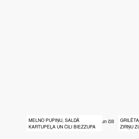
BASKU GAUMĒ
MELNO PUPIŅU, SALDĀ
GRILĒTA
KARTUPEĻA UN ČILI BIEZZUPA
ZIRŅU 