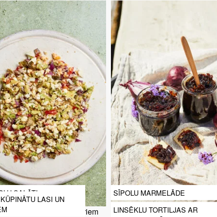
 OLU SALĀTI
SĪPOLU MARMELĀDE
 KŪPINĀTU LASI UN
EM
LINSĒKLU TORTILJAS AR