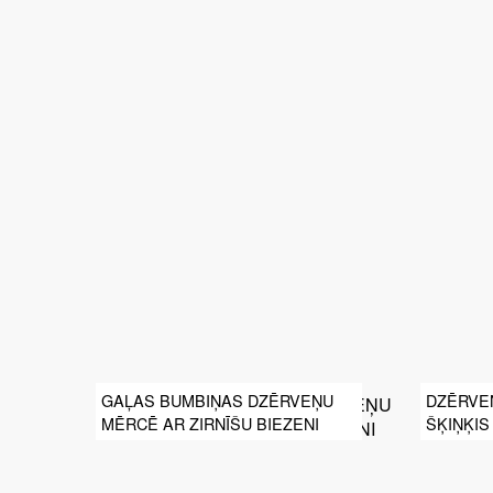
GAĻAS BUMBIŅAS DZĒRVEŅU
DZĒRVE
MĒRCĒ AR ZIRNĪŠU BIEZENI
ŠĶIŅĶIS