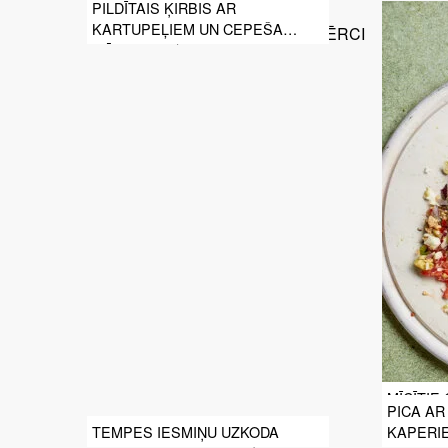
PILDĪTAIS ĶIRBIS AR
KARTUPEĻIEM UN CEPEŠA
MĒRCI
MĪCĪTIE
PICA AR
TEMPES IESMIŅU UZKODA
KAPERI