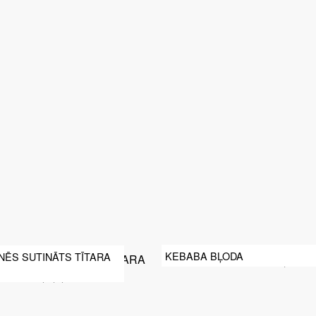
KEBABA BĻODA
NĒS SUTINĀTS TĪTARA