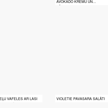
AVOKADO KRĒMU UN
DĀRZEŅIEM
ĻU VAFELES AR LASI
VIOLETIE PAVASARA SALĀTI