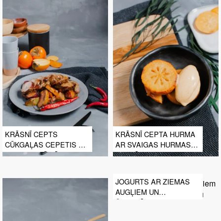
KRĀSNĪ CEPTS
KRĀSNĪ CEPTA HURMA
CŪKGAĻAS CEPETIS AR
AR SVAIGAS HURMAS
HURMU, PLŪMĒM UN
SALDĒJUMU
ĀBOLIEM
JOGURTS AR ZIEMAS
AUGĻIEM UN
ŠOKOLĀDES GRANOLU