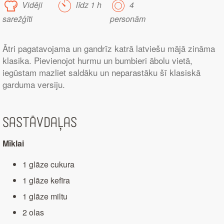
Vidēji
līdz 1 h
4
sarežģīti
personām
Ātri pagatavojama un gandrīz katrā latviešu mājā zināma
klasika. Pievienojot hurmu un bumbieri ābolu vietā,
iegūstam mazliet saldāku un neparastāku šī klasiskā
garduma versiju.
Sastāvdaļas
Mīklai
1 glāze cukura
1 glāze kefīra
1 glāze miltu
2 olas