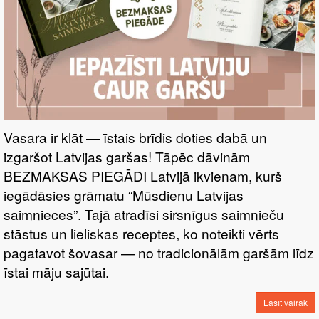
Vasara ir klāt — īstais brīdis doties dabā un
izgaršot Latvijas garšas! Tāpēc dāvinām
BEZMAKSAS PIEGĀDI Latvijā ikvienam, kurš
iegādāsies grāmatu “Mūsdienu Latvijas
saimnieces”. Tajā atradīsi sirsnīgus saimnieču
stāstus un lieliskas receptes, ko noteikti vērts
pagatavot šovasar — no tradicionālām garšām līdz
īstai māju sajūtai.
Lasīt vairāk