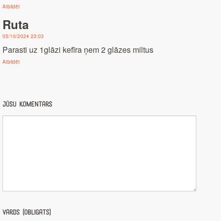
Atbildēt
Ruta
05/10/2024 23:03
Parasti uz 1glāzi kefīra ņem 2 glāzes miltus
Atbildēt
Jūsu komentārs
Vārds (obligāts)