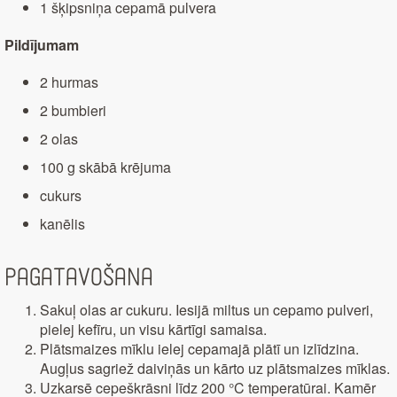
1 šķipsniņa cepamā pulvera
Pildījumam
2 hurmas
2 bumbieri
2 olas
100 g skābā krējuma
cukurs
kanēlis
Pagatavošana
Sakuļ olas ar cukuru. Iesijā miltus un cepamo pulveri,
pielej kefīru, un visu kārtīgi samaisa.
Plātsmaizes mīklu ielej cepamajā plātī un izlīdzina.
Augļus sagriež daiviņās un kārto uz plātsmaizes mīklas.
Uzkarsē cepeškrāsni līdz 200 °C temperatūrai. Kamēr