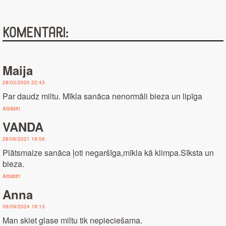
Komentāri:
Maija
28/03/2020 22:43
Par daudz miltu. Mīkla sanāca nenormāli bieza un lipīga
Atbildēt
VANDA
28/06/2021 19:56
Plātsmaize sanāca ļoti negaršīga,mīkla kā klimpa.Sīksta un
bieza.
Atbildēt
Anna
09/09/2024 19:13
Man skiet glase miltu tik nepieciešama.