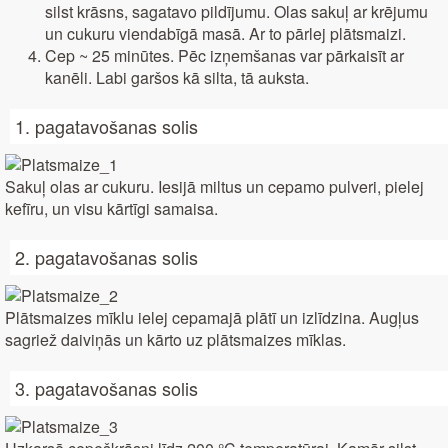
silst krāsns, sagatavo pildījumu. Olas sakuļ ar krējumu
un cukuru viendabīgā masā. Ar to pārlej plātsmaizi.
Cep ~ 25 minūtes. Pēc izņemšanas var pārkaisīt ar
kanēli. Labi garšos kā silta, tā auksta.
1. pagatavošanas solis
Sakuļ olas ar cukuru. Iesijā miltus un cepamo pulveri, pielej
kefīru, un visu kārtīgi samaisa.
2. pagatavošanas solis
Plātsmaizes mīklu ielej cepamajā plātī un izlīdzina. Augļus
sagriež daiviņās un kārto uz plātsmaizes mīklas.
3. pagatavošanas solis