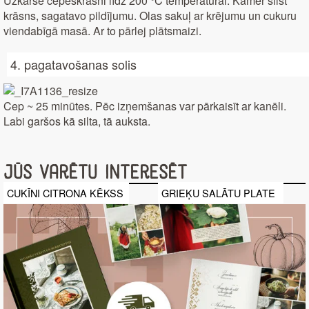
Uzkarsē cepeškrāsni līdz 200 °C temperatūrai. Kamēr silst
krāsns, sagatavo pildījumu. Olas sakuļ ar krējumu un cukuru
viendabīgā masā. Ar to pārlej plātsmaizi.
4. pagatavošanas solis
Cep ~ 25 minūtes. Pēc izņemšanas var pārkaisīt ar kanēli.
Labi garšos kā silta, tā auksta.
Jūs varētu interesēt
CUKĪNI CITRONA KĒKSS
GRIEĶU SALĀTU PLATE