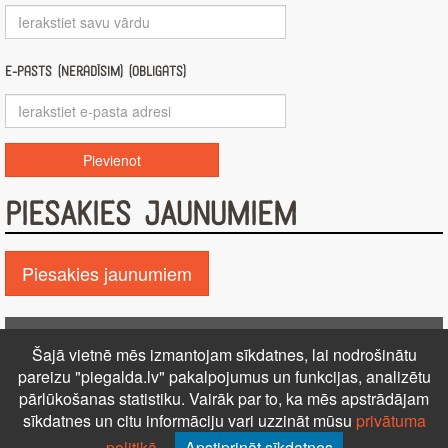
E-pasts (nerādīsim) (obligāts)
PIESAKIES JAUNUMIEM
Piesakies jaunumiem
Pie GALDA!
Šajā vietnē mēs izmantojam sīkdatnes, lai nodrošinātu
Kontakti
Reklāma
Par mums
Autortiesības
pareizu "piegalda.lv" pakalpojumus un funkcijas, analizētu
PRIVĀTUMA POLITIKA
NOTEIKUMI – DISTANCES
pārlūkošanas statistiku. Vairāk par to, ka mēs apstrādājam
sīkdatnes un citu informāciju vari uzzināt mūsu
privātuma
LĪGUMS
Uz augšu ↑
politikā
.
Apstiprināt sīkdatnes