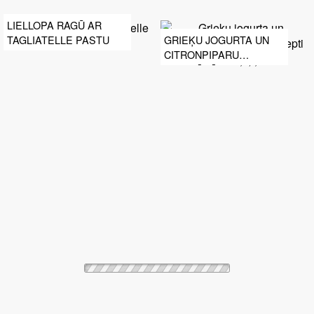
LIELLOPA RAGŪ AR
TAGLIATELLE PASTU
GRIEĶU JOGURTA UN
CITRONPIPARU
MARINĀDĒ CEPTI
VISTAS ŠĶIŅĶĪŠI