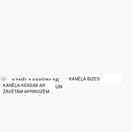
KANĒĻA BIZES
KANĒĻA KEKSIŅI AR
ŽĀVĒTĀM APRIKOZĒM
UN APELSĪNU KRĒMU