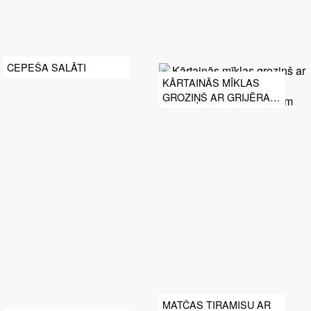
CEPEŠA SALĀTI
KĀRTAINĀS MĪKLAS
GROZIŅŠ AR GRIJĒRAS
SIERU UN
KARAMELIZĒTIEM
SĪPOLIEM
MATČAS TIRAMISU AR