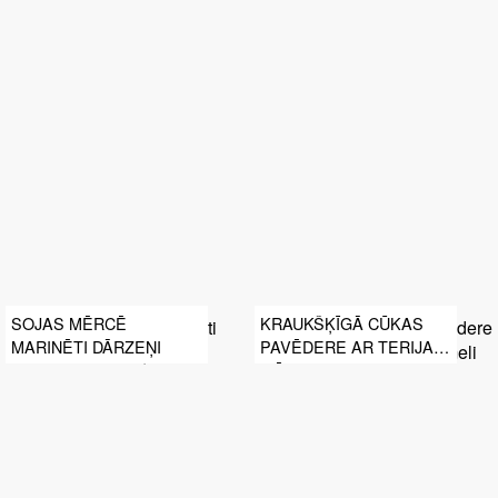
SOJAS MĒRCĒ
KRAUKŠĶĪGĀ CŪKAS
MARINĒTI DĀRZEŅI
PAVĒDERE AR TERIJAKI
MĒRCES KARAMELI