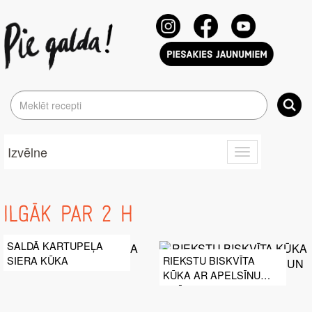
Izvēlne
Toggle
navigation
ILGĀK PAR 2 H
SALDĀ KARTUPEĻA
SIERA KŪKA
RIEKSTU BISKVĪTA
KŪKA AR APELSĪNU
KRĒMU UN MERINGU