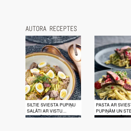
AUTORA RECEPTES
SILTIE SVIESTA PUPIŅU
PASTA AR SVIES
SALĀTI AR VISTU
PUPIŅĀM UN ST
AKNIŅĀM UN PAIPALU
GAĻAS STRĒME
OLĀM