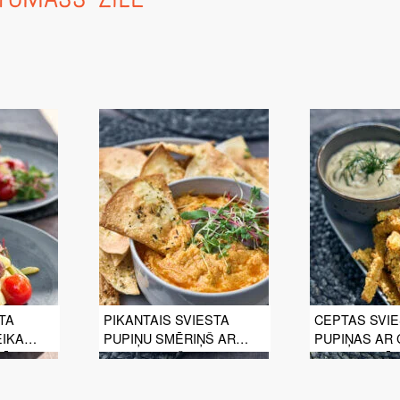
TA
PIKANTAIS SVIESTA
CEPTAS SVI
EIKA
PUPIŅU SMĒRIŅŠ AR
PUPIŅAS AR
LĒM
TORTILJAS ČISPIEM
ĶIPLOKU MĒR