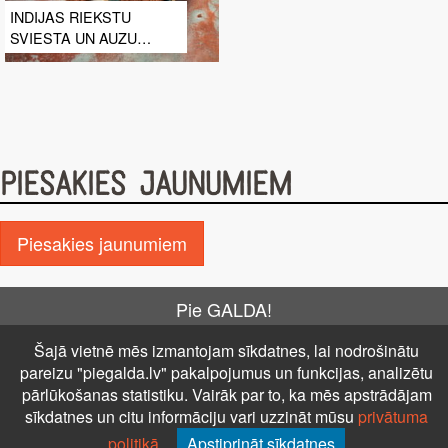
INDIJAS RIEKSTU
SVIESTA UN AUZU
CEPUMI
PIESAKIES JAUNUMIEM
Piesakies jaunumiem
Pie GALDA!
Kontakti
Reklāma
Par mums
Autortiesības
Šajā vietnē mēs izmantojam sīkdatnes, lai nodrošinātu
PRIVĀTUMA POLITIKA
NOTEIKUMI – DISTANCES
pareizu "piegalda.lv" pakalpojumus un funkcijas, analizētu
LĪGUMS
Uz augšu ↑
pārlūkošanas statistiku. Vairāk par to, ka mēs apstrādājam
sīkdatnes un citu informāciju vari uzzināt mūsu
privātuma
© 2026 Visas tiesības aizsargātas
politikā
.
Apstiprināt sīkdatnes