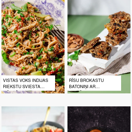
VISTAS VOKS INDIJAS
RĪSU BROKASTU
RIEKSTU SVIESTA
BATONIŅI AR
MĒRCĒ
KALTĒTIEM AUGĻIEM
UN RIEKSTIEM