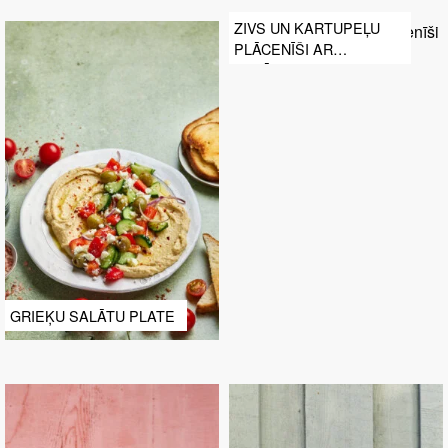
ZIVS UN KARTUPEĻU
PLĀCENĪŠI AR
SALĀTIEM
GRIEĶU SALĀTU PLATE