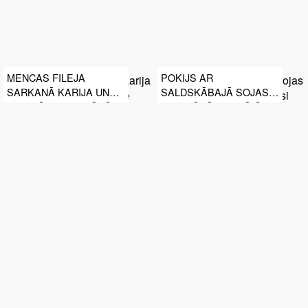
MENCAS FILEJA
POKIJS AR
SARKANĀ KARIJA UN
SALDSKĀBAJĀ SOJAS
APELSĪNU MARINĀDĒ
MARINĀDĒ MAZSĀLĪTU
LASI