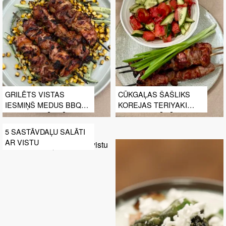
GRILĒTS VISTAS
CŪKGAĻAS ŠAŠLIKS
IESMIŅŠ MEDUS BBQ
KOREJAS TERIYAKI
TERIYAKI MĒRCĒ AR
BBQ MARINĀDĒ AR
GRILĒTAS KUKURŪZAS
SVAIGA ARBŪZA
5 SASTĀVDAĻU SALĀTI
UN GURĶU SALĀTIEM
SALĀTIEM PONZU, ČILI
AR VISTU
UN PIPARMĒTRU
GLAZŪRAS MĒRCĒ