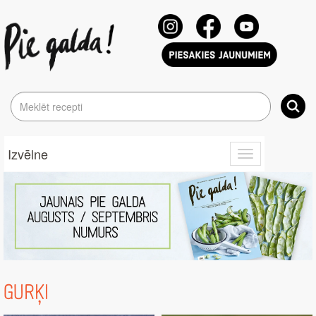
Izvēlne
Toggle
navigation
GURĶI