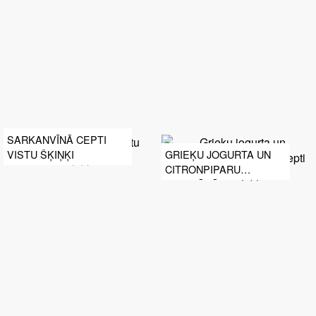
SARKANVĪNĀ CEPTI
VISTU ŠĶIŅĶI
GRIEĶU JOGURTA UN
CITRONPIPARU
MARINĀDĒ CEPTI
VISTAS ŠĶIŅĶĪŠI