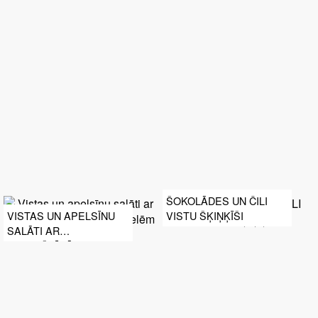
TERIYAKI MĒRCĒ AR
GRILĒTAS KUKURŪZAS
UN GURĶU SALĀTIEM
ŠOKOLĀDES UN ČILI
VISTU ŠĶIŅĶĪŠI
VISTAS UN APELSĪNU
SALĀTI AR
KRAUKŠĶĪGĀM
FRITĒTĀM NŪDELĒM UN
SEZAMA MĒRCI