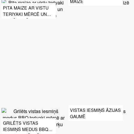
MAIZĒ
PITA MAIZE AR VISTU
TERIYAKI MĒRCĒ UN
GRILĒTU KĀPOSTU UN
JOGURTA – KIMČI
MĒRCĒ
VISTAS IESMIŅŠ ĀZIJAS
GAUMĒ
GRILĒTS VISTAS
IESMIŅŠ MEDUS BBQ