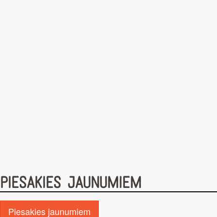
ŠĶIŅĶĪŠI AR OLĪVĀM UN
CITRONIEM
PIESAKIES JAUNUMIEM
Piesakies jaunumiem