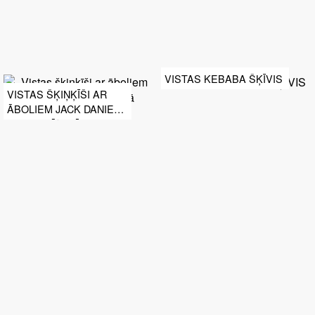
VISTAS KEBABA ŠĶĪVIS
VISTAS ŠĶIŅĶĪŠI AR
ĀBOLIEM JACK DANIELS
UN SALDĀ KRĒJUMA
MĒRCĒ