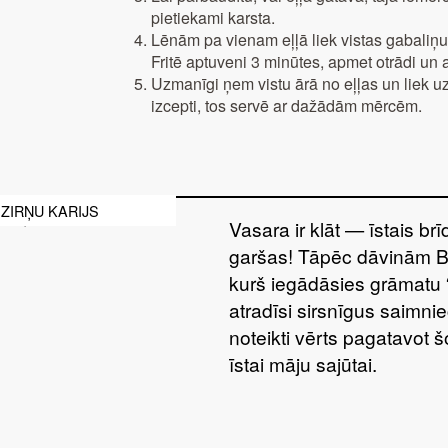
pietiekami karsta.
Lēnām pa vienam eļļā liek vistas gabaliņu
Fritē aptuveni 3 minūtes, apmet otrādi un a
Uzmanīgi ņem vistu ārā no eļļas un liek uz š
izcepti, tos servē ar dažādām mērcēm.
ZIRŅU KARIJS
Vasara ir klāt — īstais br
garšas! Tāpēc dāvinām 
kurš iegādāsies grāmatu 
atradīsi sirsnīgus saimnie
noteikti vērts pagatavot 
īstai māju sajūtai.