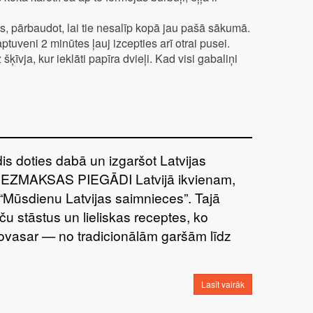
s, pārbaudot, lai tie nesalīp kopā jau pašā sākumā.
ptuveni 2 minūtes ļauj izcepties arī otrai pusei.
ķīvja, kur ieklāti papīra dvieļi. Kad visi gabaliņi
īdis doties dabā un izgaršot Latvijas
BEZMAKSAS PIEGĀDI Latvijā ikvienam,
“Mūsdienu Latvijas saimnieces”. Tajā
ču stāstus un lieliskas receptes, ko
šovasar — no tradicionālām garšām līdz
Lasīt vairāk