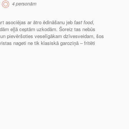
4 personām
rt asociējas ar ātro ēdināšanu jeb
,
fast food
dām eļļā ceptām uzkodām. Šoreiz tas nebūs
un pievēršoties veselīgākam dzīvesveidam, šos
stas nageti ne tik klasiskā garoziņā – fritēti