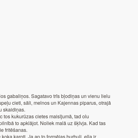
elos gabaliņos. Sagatavo trīs bļodiņas un vienu lielu
upeļu cieti, sāli, melnos un Kajennas piparus, otrajā
tu skaidiņas.
 tos kukurūzas cietes maisījumā, tad olu
ilnībā to apklājot. Noliek malā uz šķīvja. Kad tas
ie fritēšanas.
 koka karoti. Ja ap to formējas burbuļi, eļļa ir