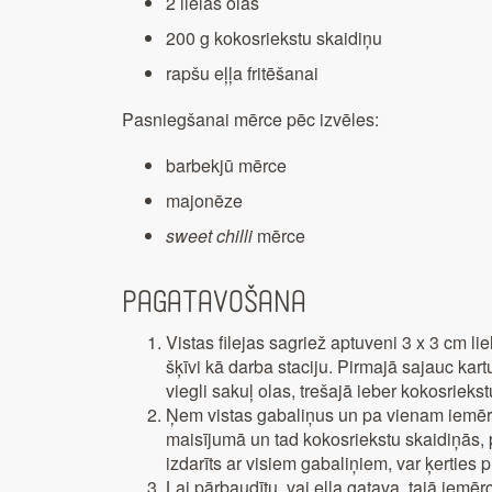
2 lielas olas
200 g kokosriekstu skaidiņu
rapšu eļļa fritēšanai
Pasniegšanai mērce pēc izvēles:
barbekjū mērce
majonēze
sweet chilli
mērce
Pagatavošana
Vistas filejas sagriež aptuveni 3 x 3 cm li
šķīvi kā darba staciju. Pirmajā sajauc kart
viegli sakuļ olas, trešajā ieber kokosrieks
Ņem vistas gabaliņus un pa vienam iemērc
maisījumā un tad kokosriekstu skaidiņās, p
izdarīts ar visiem gabaliņiem, var ķerties p
Lai pārbaudītu, vai eļļa gatava, tajā iemērc