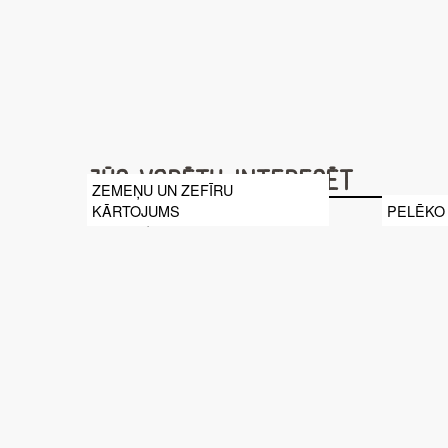
Jūs varētu interesēt
ZEMEŅU UN ZEFĪRU
KĀRTOJUMS
PELĒKO 