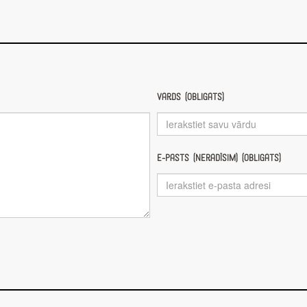
Vārds (obligāts)
E-pasts (nerādīsim) (obligāts)