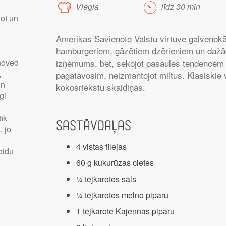
Viegla
līdz 30 min
ļot un
Amerikas Savienoto Valstu virtuve galvenokā
hamburgeriem, gāzētiem dzērieniem un dažā
noved
izņēmums, bet, sekojot pasaules tendencēm 
,
pagatavosim, neizmantojot miltus. Klasiskie vi
un
kokosriekstu skaidiņās.
gi
tīk
Sastāvdaļas
, jo
u
4 vistas filejas
eidu
60 g kukurūzas cietes
¼ tējkarotes sāls
¼ tējkarotes melno piparu
1 tējkarote Kajennas piparu