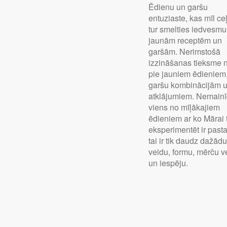
Ēdienu un garšu
entuziaste, kas mīl ce
tur smelties iedvesmu
jaunām receptēm un
garšām. Nerimstošā
izzināšanas tieksme 
pie jauniem ēdieniem
garšu kombinācijām 
atklājumiem. Nemainī
viens no mīļākajiem
ēdieniem ar ko Mārai 
eksperimentēt ir pasta
tai ir tik daudz dažād
veidu, formu, mērču v
un iespēju.