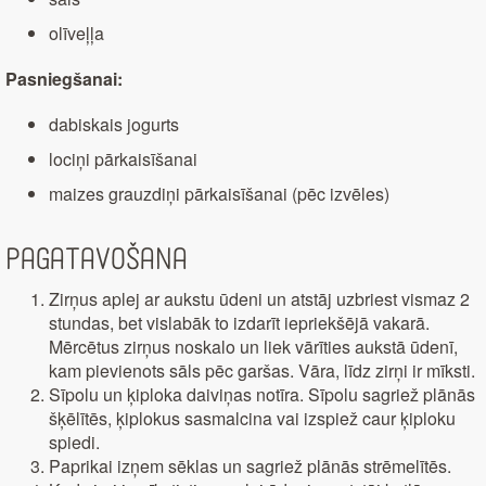
olīveļļa
Pasniegšanai:
dabiskais jogurts
lociņi pārkaisīšanai
maizes grauzdiņi pārkaisīšanai (pēc izvēles)
Pagatavošana
Zirņus aplej ar aukstu ūdeni un atstāj uzbriest vismaz 2
stundas, bet vislabāk to izdarīt iepriekšējā vakarā.
Mērcētus zirņus noskalo un liek vārīties aukstā ūdenī,
kam pievienots sāls pēc garšas. Vāra, līdz zirņi ir mīksti.
Sīpolu un ķiploka daiviņas notīra. Sīpolu sagriež plānās
šķēlītēs, ķiplokus sasmalcina vai izspiež caur ķiploku
spiedi.
Paprikai izņem sēklas un sagriež plānās strēmelītēs.