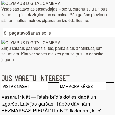
Visas sagatavotās sastāvdaļas – sieru, citronu sulu un pusi
zaļumu – pieliek zirņiem un samaisa. Pēc garšas pievieno
sāli un maltus melnos piparus un izslēdz liesmu.
8. pagatavošanas solis
Zirņu salātus pasniedz siltus, pārkaisītus ar atlikušajiem
zaļumiem. Klāt var servēt maizes grauzdiņus un dabisko
jogurtu.
Jūs varētu interesēt
VISTAS NAGETI
MARMORA KĒKSS
Vasara ir klāt — īstais brīdis doties dabā un
izgaršot Latvijas garšas! Tāpēc dāvinām
BEZMAKSAS PIEGĀDI Latvijā ikvienam, kurš