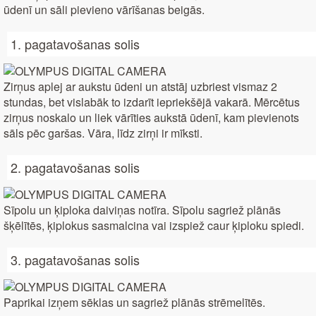
ūdenī un sāli pievieno vārīšanas beigās.
1. pagatavošanas solis
Zirņus aplej ar aukstu ūdeni un atstāj uzbriest vismaz 2
stundas, bet vislabāk to izdarīt iepriekšējā vakarā. Mērcētus
zirņus noskalo un liek vārīties aukstā ūdenī, kam pievienots
sāls pēc garšas. Vāra, līdz zirņi ir mīksti.
2. pagatavošanas solis
Sīpolu un ķiploka daiviņas notīra. Sīpolu sagriež plānās
šķēlītēs, ķiplokus sasmalcina vai izspiež caur ķiploku spiedi.
3. pagatavošanas solis
Paprikai izņem sēklas un sagriež plānās strēmelītēs.