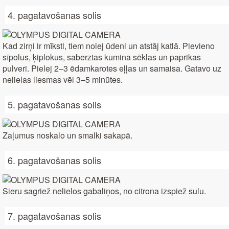
4. pagatavošanas solis
Kad zirņi ir mīksti, tiem nolej ūdeni un atstāj katlā. Pievieno
sīpolus, ķiplokus, saberztas kumina sēklas un paprikas
pulveri. Pielej 2–3 ēdamkarotes eļļas un samaisa. Gatavo uz
nelielas liesmas vēl 3–5 minūtes.
5. pagatavošanas solis
Zaļumus noskalo un smalki sakapā.
6. pagatavošanas solis
Sieru sagriež nelielos gabaliņos, no citrona izspiež sulu.
7. pagatavošanas solis