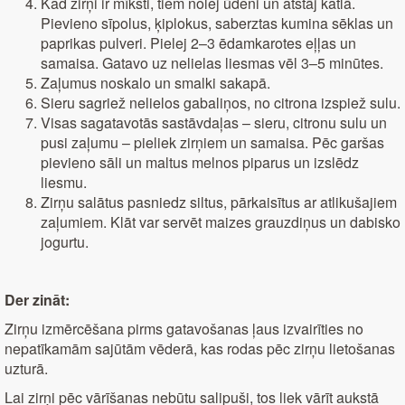
Kad zirņi ir mīksti, tiem nolej ūdeni un atstāj katlā.
Pievieno sīpolus, ķiplokus, saberztas kumina sēklas un
paprikas pulveri. Pielej 2–3 ēdamkarotes eļļas un
samaisa. Gatavo uz nelielas liesmas vēl 3–5 minūtes.
Zaļumus noskalo un smalki sakapā.
Sieru sagriež nelielos gabaliņos, no citrona izspiež sulu.
Visas sagatavotās sastāvdaļas – sieru, citronu sulu un
pusi zaļumu – pieliek zirņiem un samaisa. Pēc garšas
pievieno sāli un maltus melnos piparus un izslēdz
liesmu.
Zirņu salātus pasniedz siltus, pārkaisītus ar atlikušajiem
zaļumiem. Klāt var servēt maizes grauzdiņus un dabisko
jogurtu.
Der zināt:
Zirņu izmērcēšana pirms gatavošanas ļaus izvairīties no
nepatīkamām sajūtām vēderā, kas rodas pēc zirņu lietošanas
uzturā.
Lai zirņi pēc vārīšanas nebūtu salipuši, tos liek vārīt aukstā