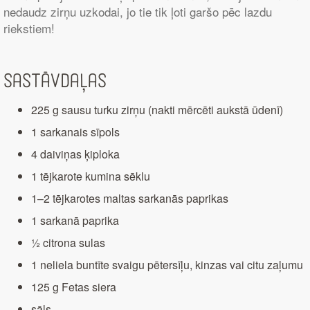
nedaudz zirņu uzkodai, jo tie tik ļoti garšo pēc lazdu
riekstiem!
Sastāvdaļas
225 g sausu turku zirņu (nakti mērcēti aukstā ūdenī)
1 sarkanais sīpols
4 daiviņas ķiploka
1 tējkarote kumina sēklu
1–2 tējkarotes maltas sarkanās paprikas
1 sarkanā paprika
½ citrona sulas
1 neliela buntīte svaigu pētersīļu, kinzas vai citu zaļumu
125 g Fetas siera
sāls