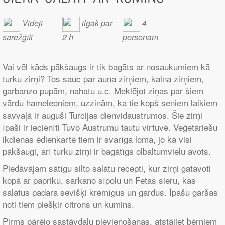
Vidēji
ilgāk par
4
sarežģīti
2 h
personām
Vai vēl kāds pākšaugs ir tik bagāts ar nosaukumiem kā
turku zirņi? Tos sauc par auna zirņiem, kalna zirņiem,
garbanzo pupām, nahatu u.c. Meklējot ziņas par šiem
vārdu hameleoniem, uzzinām, ka tie kopš seniem laikiem
savvaļā ir auguši Turcijas dienvidaustrumos. Šie zirņi
īpaši ir iecienīti Tuvo Austrumu tautu virtuvē. Veģetāriešu
ikdienas ēdienkartē tiem ir svarīga loma, jo kā visi
pākšaugi, arī turku zirņi ir bagātīgs olbaltumvielu avots.
Piedāvājam sātīgu silto salātu recepti, kur zirņi gatavoti
kopā ar papriku, sarkano sīpolu un Fetas sieru, kas
salātus padara sevišķi krēmīgus un gardus. Īpašu garšas
noti tiem piešķir citrons un kumins.
Pirms pārējo sastāvdaļu pievienošanas, atstājiet bērniem