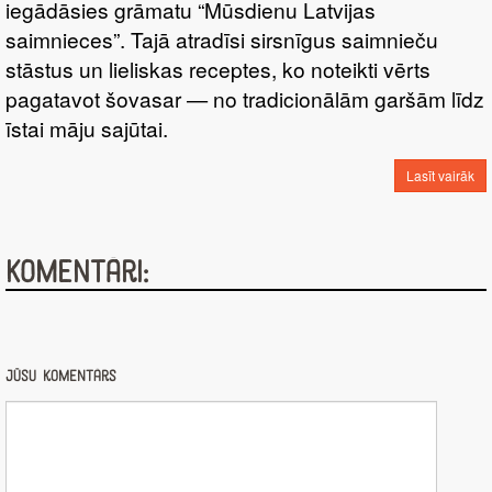
iegādāsies grāmatu “Mūsdienu Latvijas
saimnieces”. Tajā atradīsi sirsnīgus saimnieču
stāstus un lieliskas receptes, ko noteikti vērts
pagatavot šovasar — no tradicionālām garšām līdz
īstai māju sajūtai.
Lasīt vairāk
Komentāri:
Jūsu komentārs