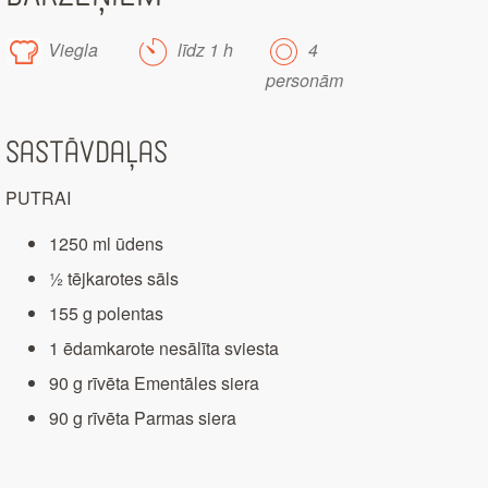
Viegla
līdz 1 h
4
personām
Sastāvdaļas
PUTRAI
1250 ml ūdens
½ tējkarotes sāls
155 g polentas
1 ēdamkarote nesālīta sviesta
90 g rīvēta Ementāles siera
90 g rīvēta Parmas siera