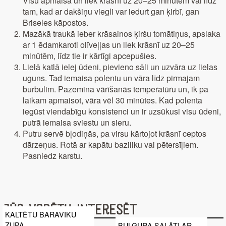
Visu apmaisa un liek krāsnī uz 20–25 minūtēm vai līdz
tam, kad ar dakšiņu viegli var iedurt gan ķirbī, gan
Briseles kāpostos.
Mazākā traukā ieber krāsainos ķiršu tomātiņus, apslaka
ar 1 ēdamkaroti olīveļļas un liek krāsnī uz 20–25
minūtēm, līdz tie ir kārtīgi apcepušies.
Lielā katlā ielej ūdeni, pievieno sāli un uzvāra uz lielas
uguns. Tad iemaisa polentu un vāra līdz pirmajam
burbulim. Pazemina vārīšanās temperatūru un, ik pa
laikam apmaisot, vāra vēl 30 minūtes. Kad polenta
iegūst viendabīgu konsistenci un ir uzsūkusi visu ūdeni,
putrā iemaisa sviestu un sieru.
Putru servē bļodiņās, pa virsu kārtojot krāsnī ceptos
dārzeņus. Rotā ar kapātu baziliku vai pētersīļiem.
Pasniedz karstu.
Jūs varētu interesēt
KALTĒTU BARAVIKU
ZUPA
BULGURA SALĀTI AR