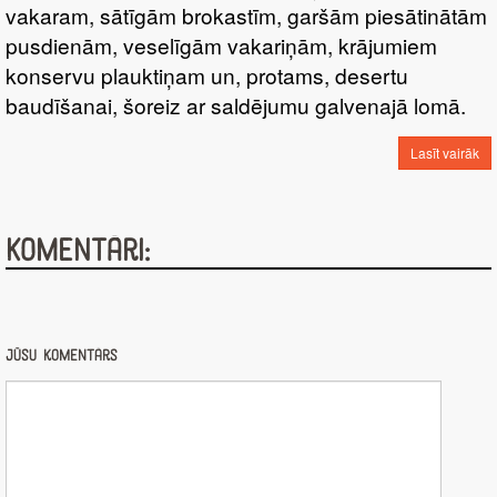
vakaram, sātīgām brokastīm, garšām piesātinātām
pusdienām, veselīgām vakariņām, krājumiem
konservu plauktiņam un, protams, desertu
baudīšanai, šoreiz ar saldējumu galvenajā lomā.
Lasīt vairāk
Komentāri:
Jūsu komentārs