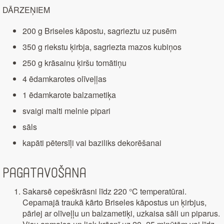
DĀRZEŅIEM
200 g Briseles kāpostu, sagrieztu uz pusēm
350 g riekstu ķirbja, sagriezta mazos kubiņos
250 g krāsainu ķiršu tomātiņu
4 ēdamkarotes olīveļļas
1 ēdamkarote balzametiķa
svaigi malti melnie pipari
sāls
kapāti pētersīļi vai baziliks dekorēšanai
Pagatavošana
Sakarsē cepeškrāsni līdz 220 °C temperatūrai.
Cepamajā traukā kārto Briseles kāpostus un ķirbjus,
pārlej ar olīveļļu un balzametiķi, uzkaisa sāli un piparus.