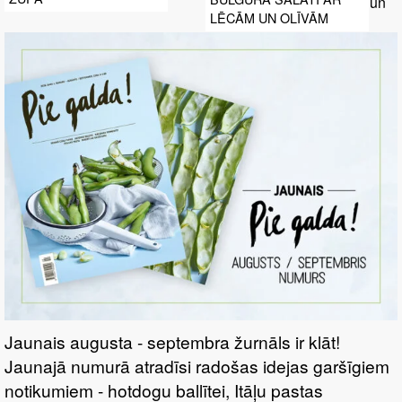
LĒCĀM UN OLĪVĀM
Jaunais augusta - septembra žurnāls ir klāt!
Jaunajā numurā atradīsi radošas idejas garšīgiem
notikumiem - hotdogu ballītei, Itāļu pastas