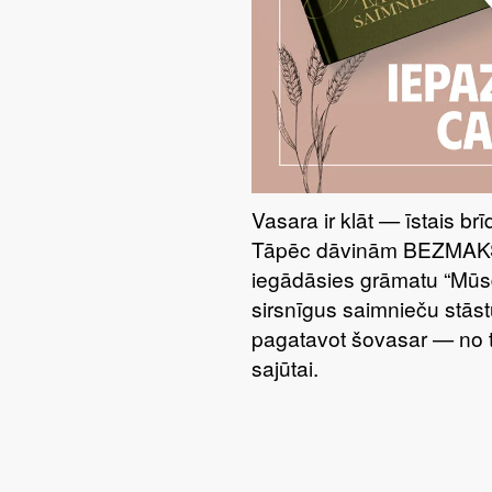
Vasara ir klāt — īstais br
Tāpēc dāvinām BEZMAKSA
iegādāsies grāmatu “Mūsdi
sirsnīgus saimnieču stāstu
pagatavot šovasar — no t
sajūtai.