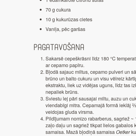
70 g cukura
10 g kukurūzas cietes
Vaniļa, pēc garšas
Pagatavošana
Sakarsē cepeškrāsni līdz 180 °C temperatū
ar cepamo papīru.
Bļodā sajauc miltus, cepamo pulveri un sāli
brūno un balto cukuru un visu vēlreiz kārtī
ekstraktu, liek uz vidējas uguns, līdz tas 
nepaliek brūns.
Sviestu lej pāri sausajai miltu, auzu un cu
viendabīgi mitra. Cepamajā formā ieklāj ⅔
veidojas gluda virsma.
Pildījumam nomizo rabarberus, sagriež 
zaļo daļu un sagriež tikpat lielos gabalos k
samaisa. Mazā bļodiņā samaisa
Oetker
ku