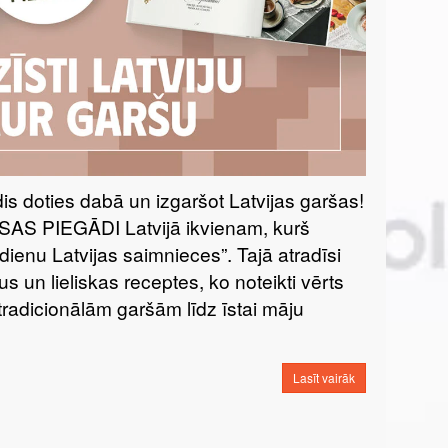
īdis doties dabā un izgaršot Latvijas garšas!
S PIEGĀDI Latvijā ikvienam, kurš
enu Latvijas saimnieces”. Tajā atradīsi
s un lieliskas receptes, ko noteikti vērts
radicionālām garšām līdz īstai māju
Lasīt vairāk