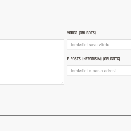
Vārds (obligāts)
E-pasts (nerādīsim) (obligāts)