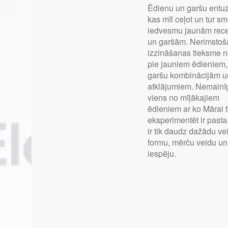
Ēdienu un garšu entuz
kas mīl ceļot un tur sm
iedvesmu jaunām rec
un garšām. Nerimstoš
izzināšanas tieksme 
pie jauniem ēdieniem,
garšu kombinācijām u
atklājumiem. Nemainī
viens no mīļākajiem
ēdieniem ar ko Mārai t
eksperimentēt ir pasta,
ir tik daudz dažādu ve
formu, mērču veidu un
iespēju.