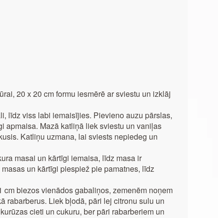
rai, 20 x 20 cm formu iesmērē ar sviestu un izklāj
, līdz viss labi iemaisījies. Pievieno auzu pārslas,
gi apmaisa. Mazā katliņā liek sviestu un vaniļas
izkusis. Katliņu uzmana, lai sviests nepiedeg un
kura masai un kārtīgi iemaisa, līdz masa ir
 masas un kārtīgi piespiež pie pamatnes, līdz
~ 1 cm biezos vienādos gabaliņos, zemenēm noņem
ā rabarberus. Liek bļodā, pāri lej citronu sulu un
kurūzas cieti un cukuru, ber pāri rabarberiem un