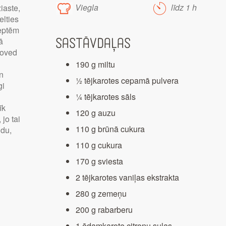
Viegla
līdz 1 h
iaste,
elties
eptēm
ā
Sastāvdaļas
noved
190 g miltu
n
½ tējkarotes cepamā pulvera
gi
¼ tējkarotes sāls
īk
120 g auzu
 jo tai
110 g brūnā cukura
idu,
110 g cukura
170 g sviesta
2 tējkarotes vaniļas ekstrakta
280 g zemeņu
200 g rabarberu
1 ēdamkarote citronu sulas