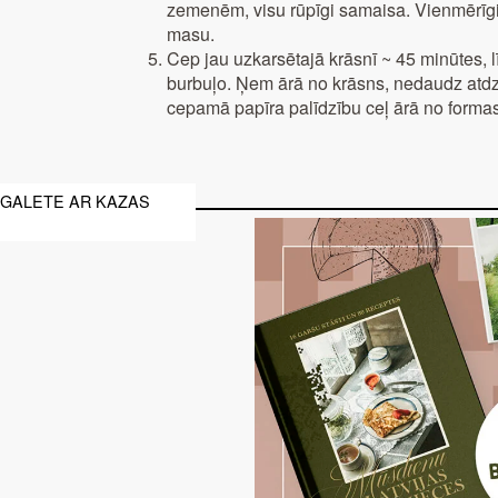
zemenēm, visu rūpīgi samaisa. Vienmērīgi 
masu.
Cep jau uzkarsētajā krāsnī ~ 45 minūtes, l
burbuļo. Ņem ārā no krāsns, nedaudz atdz
cepamā papīra palīdzību ceļ ārā no forma
GALETE AR KAZAS