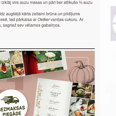
izklāj virs auzu masas un pāri ber atlikušo ⅓ auzu
īdz augšējā kārta zeltaini brūna un pildījums
esē, tad pārkaisa ar
Oetker
vaniļas cukuru. Ar
s, sagriež sev vēlamos gabaliņos.