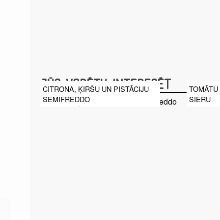
Jūs varētu interesēt
CITRONA, ĶIRŠU UN PISTĀCIJU
TOMĀTU 
SEMIFREDDO
SIERU