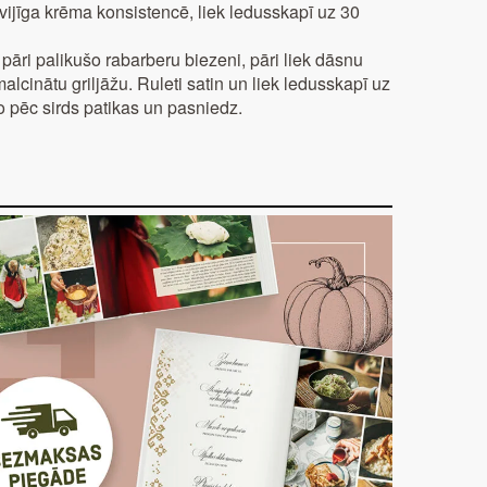
vijīga krēma konsistencē, liek ledusskapī uz 30
ē pāri palikušo rabarberu biezeni, pāri liek dāsnu
lcinātu griljāžu. Ruleti satin un liek ledusskapī uz
o pēc sirds patikas un pasniedz.