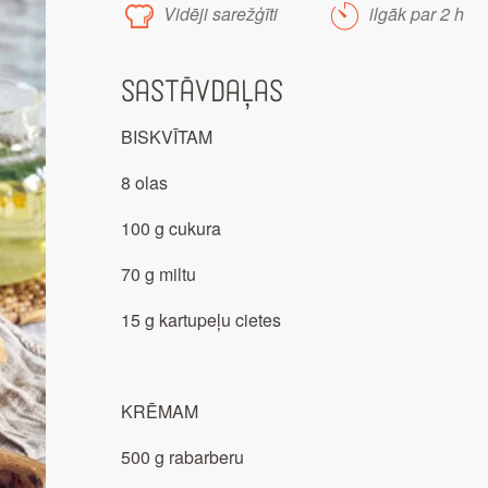
Vidēji sarežģīti
ilgāk par 2 h
Sastāvdaļas
BISKVĪTAM
8 olas
100 g cukura
70 g miltu
15 g kartupeļu cietes
KRĒMAM
500 g rabarberu