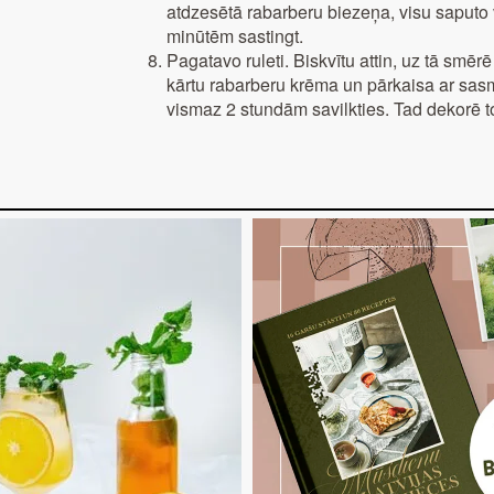
atdzesētā rabarberu biezeņa, visu saputo 
minūtēm sastingt.
Pagatavo ruleti. Biskvītu attin, uz tā smēr
kārtu rabarberu krēma un pārkaisa ar sasma
vismaz 2 stundām savilkties. Tad dekorē t