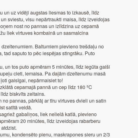
 un uz vidēji augstas liesmas to izkausē, līdz
un sviestu, visu nepārtraukti maisa, līdz izveidojas
, noņem nost no pannas un izlīdzina uz cepamā
ljāžu liek virtuves kombainā un sasmalcina
o dzeltenumiem. Baltumiem pievieno trešdaļu no
tad saputo to pēc iespējas stingrāku. Puto
, un tos puto apmēram 5 minūtes, līdz iegūta gaiši
rtupeļu cieti, iemaisa. Pa daļām dzeltenumu masā
ļoti gaisīgai, nepārmaisiet to!
 izklātā cepamajā pannā un cep līdz 180 ºC
īdz biskvīts zeltains.
 pannas, pārklāj ar tīru virtuves dvieli un satin
ist satītā veidā.
griež gabaliņos, liek nelielā katlā, pievieno
 apmēram 20 minūtes, līdz izveidojas rabarberu
atdzist.
ējumu, kondensēto pienu, maskrapones sieru un 2/3