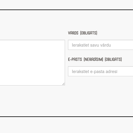
Vārds (obligāts)
E-pasts (nerādīsim) (obligāts)