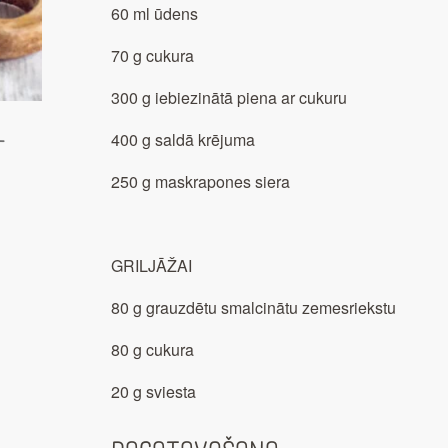
60 ml ūdens
70 g cukura
300 g iebiezinātā piena ar cukuru
400 g saldā krējuma
-
250 g maskrapones siera
GRILJĀŽAI
80 g grauzdētu smalcinātu zemesriekstu
80 g cukura
20 g sviesta