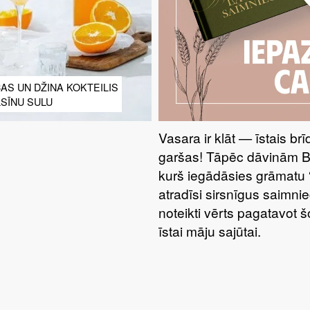
S UN DŽINA KOKTEILIS
SĪNU SULU
Vasara ir klāt — īstais br
garšas! Tāpēc dāvinām 
kurš iegādāsies grāmatu 
atradīsi sirsnīgus saimnie
noteikti vērts pagatavot 
īstai māju sajūtai.