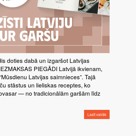
īdis doties dabā un izgaršot Latvijas
BEZMAKSAS PIEGĀDI Latvijā ikvienam,
“Mūsdienu Latvijas saimnieces”. Tajā
ču stāstus un lieliskas receptes, ko
šovasar — no tradicionālām garšām līdz
Lasīt vairāk