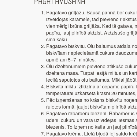
Pagatavošana
Pagatavo griljāžu. Sausā pannā ber cukuru
izveidojas karamele, tad pievieno riekstus 
vienmērīgi brūna griljāža. Kad tā gatava
papīra, ļauj pilnībā atdzist. Atdzisušo gri
smalkāku.
Pagatavo biskvītu. Olu baltumus atdala n
biskvītam nepieciešamā cukura daudzuma, 
apmēram 5–7 minūtes.
Olu dzeltenumiem pievieno atlikušo cukuru
dzeltena masa. Turpat iesijā miltus un ka
iecilā saputotos olu baltumus. Mīklai jābūt 
Biskvīta mīklu izlīdzina ar cepamo papīru
temperatūrai uzkarsētā krāsnī 20 minūtes, l
Pēc izņemšanas no krāsns biskvītu noņem no
ruletes formā, ļaujot biskvītam pilnībā atdz
Pagatavo rabarberu biezeni. Rabarberus sa
ūdeni, cukuru un vāra uz vidējas liesmas
biezenis. To izņem no katla un ļauj pilnībā 
Pagatavo krēmu. Lielā bļodā lej saldo kr