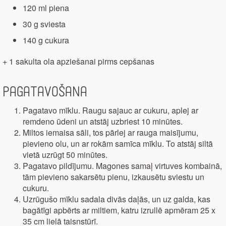
120 ml piena
30 g sviesta
140 g cukura
+ 1 sakulta ola apziešanai pirms cepšanas
Pagatavošana
Pagatavo mīklu. Raugu sajauc ar cukuru, aplej ar
remdeno ūdeni un atstāj uzbriest 10 minūtes.
Miltos iemaisa sāli, tos pārlej ar rauga maisījumu,
pievieno olu, un ar rokām samīca mīklu. To atstāj siltā
vietā uzrūgt 50 minūtes.
Pagatavo pildījumu. Magones samaļ virtuves kombainā,
tām pievieno sakarsētu pienu, izkausētu sviestu un
cukuru.
Uzrūgušo mīklu sadala divās daļās, un uz galda, kas
bagātīgi apbērts ar miltiem, katru izrullē apmēram 25 x
35 cm lielā taisnstūrī.