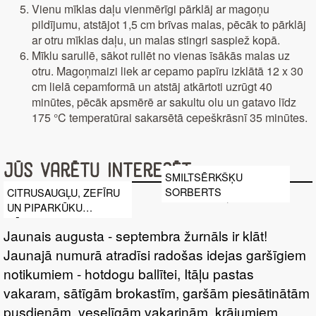
Vienu mīklas daļu vienmērīgi pārklāj ar magoņu
pildījumu, atstājot 1,5 cm brīvas malas, pēcāk to pārklāj
ar otru mīklas daļu, un malas stingri saspiež kopā.
Mīklu sarullē, sākot rullēt no vienas īsākās malas uz
otru. Magoņmaizi liek ar cepamo papīru izklātā 12 x 30
cm lielā cepamformā un atstāj atkārtoti uzrūgt 40
minūtes, pēcāk apsmērē ar sakultu olu un gatavo līdz
175 °C temperatūrai sakarsētā cepeškrāsnī 35 minūtes.
Jūs varētu interesēt
SMILTSĒRKŠĶU
SORBERTS
CITRUSAUGĻU, ZEFĪRU
UN PIPARKŪKU
KĀRTOJUMS
Jaunais augusta - septembra žurnāls ir klāt!
Jaunajā numurā atradīsi radošas idejas garšīgiem
notikumiem - hotdogu ballītei, Itāļu pastas
vakaram, sātīgām brokastīm, garšām piesātinātām
pusdienām, veselīgām vakariņām, krājumiem