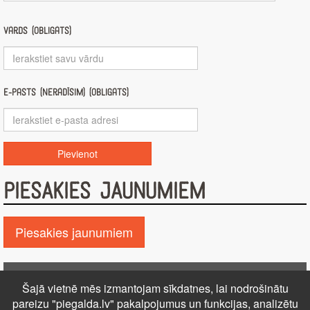
Vārds (obligāts)
E-pasts (nerādīsim) (obligāts)
PIESAKIES JAUNUMIEM
Piesakies jaunumiem
Pie GALDA!
Šajā vietnē mēs izmantojam sīkdatnes, lai nodrošinātu
Kontakti
Reklāma
Par mums
Autortiesības
pareizu "piegalda.lv" pakalpojumus un funkcijas, analizētu