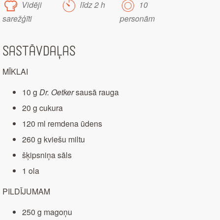
Vidēji
līdz 2 h
10
sarežģīti
personām
Sastāvdaļas
MĪKLAI
10 g
Dr. Oetker
sausā rauga
20 g cukura
120 ml remdena ūdens
260 g kviešu miltu
šķipsniņa sāls
1 ola
PILDĪJUMAM
250 g magoņu