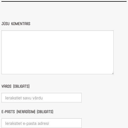
Jūsu komentārs
Vārds (obligāts)
E-pasts (nerādīsim) (obligāts)