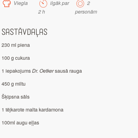
Viegla
ilgāk par
2
2 h
personām
Sastāvdaļas
230 ml piena
100 g cukura
1 iepakojums
Dr. Oetker
sausā rauga
450 g miltu
Šķipsna sāls
1 tējkarote malta kardamona
100ml augu eļļas