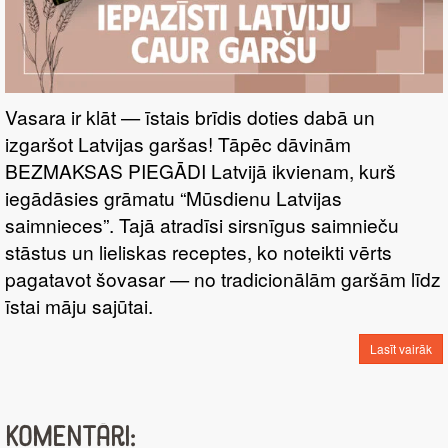
Vasara ir klāt — īstais brīdis doties dabā un
izgaršot Latvijas garšas! Tāpēc dāvinām
BEZMAKSAS PIEGĀDI Latvijā ikvienam, kurš
iegādāsies grāmatu “Mūsdienu Latvijas
saimnieces”. Tajā atradīsi sirsnīgus saimnieču
stāstus un lieliskas receptes, ko noteikti vērts
pagatavot šovasar — no tradicionālām garšām līdz
īstai māju sajūtai.
Lasīt vairāk
Komentāri: