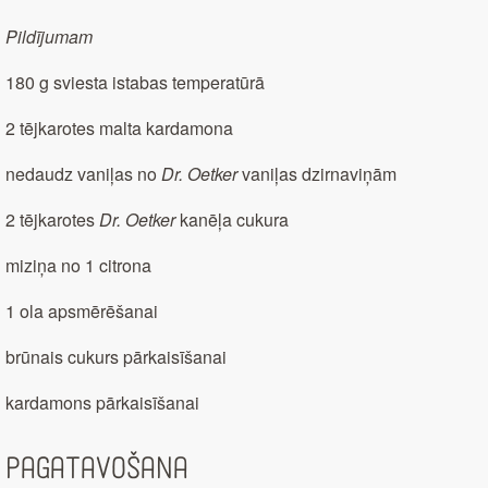
Pildījumam
180 g sviesta istabas temperatūrā
2 tējkarotes malta kardamona
nedaudz vaniļas no
Dr. Oetker
vaniļas dzirnaviņām
2 tējkarotes
Dr. Oetker
kanēļa cukura
miziņa no 1 citrona
1 ola apsmērēšanai
brūnais cukurs pārkaisīšanai
kardamons pārkaisīšanai
Pagatavošana