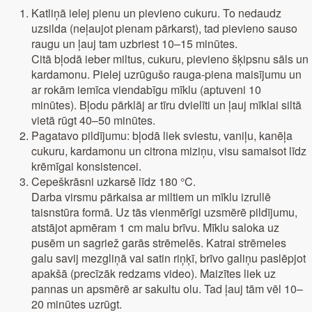
Katliņā ielej pienu un pievieno cukuru. To nedaudz
uzsilda (neļaujot pienam pārkarst), tad pievieno sauso
raugu un ļauj tam uzbriest 10–15 minūtes.
Citā bļodā ieber miltus, cukuru, pievieno šķipsnu sāls un
kardamonu. Pielej uzrūgušo rauga-piena maisījumu un
ar rokām iemīca viendabīgu mīklu (aptuveni 10
minūtes). Bļodu pārklāj ar tīru dvielīti un ļauj mīklai siltā
vietā rūgt 40–50 minūtes.
Pagatavo pildījumu: bļodā liek sviestu, vaniļu, kanēļa
cukuru, kardamonu un citrona miziņu, visu samaisot līdz
krēmīgai konsistencei.
Cepeškrāsni uzkarsē līdz 180 °C.
Darba virsmu pārkaisa ar miltiem un mīklu izrullē
taisnstūra formā. Uz tās vienmērīgi uzsmērē pildījumu,
atstājot apmēram 1 cm malu brīvu. Mīklu saloka uz
pusēm un sagriež garās strēmelēs. Katrai strēmeles
galu savij mezgliņā vai satin riņķī, brīvo galiņu paslēpjot
apakšā (precīzāk redzams video). Maizītes liek uz
pannas un apsmērē ar sakultu olu. Tad ļauj tām vēl 10–
20 minūtes uzrūgt.