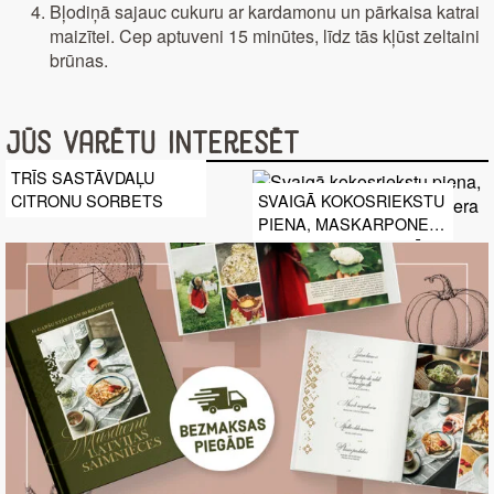
Bļodiņā sajauc cukuru ar kardamonu un pārkaisa katrai
maizītei. Cep aptuveni 15 minūtes, līdz tās kļūst zeltaini
brūnas.
Jūs varētu interesēt
TRĪS SASTĀVDAĻU
CITRONU SORBETS
SVAIGĀ KOKOSRIEKSTU
PIENA, MASKARPONES
UN DATEĻU SIERA KŪKA