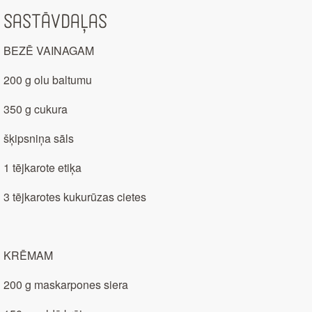
Sastāvdaļas
BEZĒ VAINAGAM
200 g olu baltumu
350 g cukura
šķipsniņa sāls
1 tējkarote etiķa
3 tējkarotes kukurūzas cietes
KRĒMAM
200 g maskarpones siera