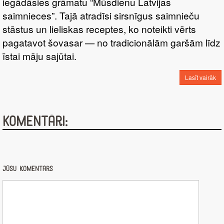
iegādāsies grāmatu “Mūsdienu Latvijas
saimnieces”. Tajā atradīsi sirsnīgus saimnieču
stāstus un lieliskas receptes, ko noteikti vērts
pagatavot šovasar — no tradicionālām garšām līdz
īstai māju sajūtai.
Lasīt vairāk
Komentāri:
Jūsu komentārs