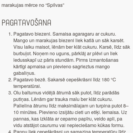
marakujas mērce no “Spilvas”
Pagatavošana
Pagatavo biezeni. Samaisa agaragaru ar cukuru.
Mango un marakujas biezeni liek katlā un sāk karsēt.
Visu laiku maisot, lēnām ber klāt cukuru. Karsē, līdz sāk
burbuļot. Noņem no uguns, pārklāj ar plēvi un liek
ledusskapī uz pāris stundām. Pirms izmantošanas
kārtīgi apmaisa un pievieno sagrieztus mango
gabaliņus.
Pagatavo bezē. Sakarsē cepeškrāsni līdz 180 °C
temperatūrai.
Olu baltumus vidējā ātrumā sāk putot, līdz parādās
putiņas. Lēnām gar trauka malu ber klāt cukuru.
Palielina ātrumu līdz maksimālajam un turpina putot 8–
10 minūtes. Pievieno izsijātu cieti un etiķi. Iemaisa. Uz
pannas, kas izklāta ar cepamo papīru, veido apli, pa
vidu atstājot caurumu vai nepieciešamo kūkas formu.
Pannu liek cepeškrāsni un samazina temperatūru līdz