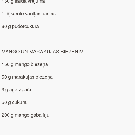
150 g saldā krējuma
1 tējkarote vaniļas pastas
60 g pūdercukura
MANGO UN MARAKUJAS BIEZENIM
150 g mango biezeņa
50 g marakujas biezeņa
3 g agaragara
50 g cukura
200 g mango gabaliņu