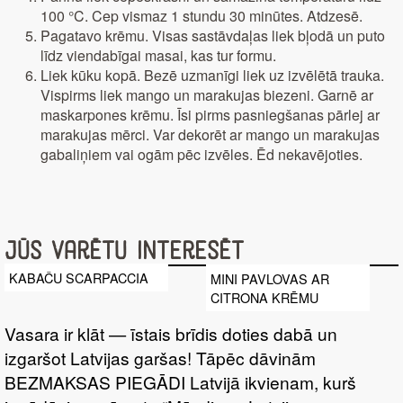
100 °C. Cep vismaz 1 stundu 30 minūtes. Atdzesē.
Pagatavo krēmu. Visas sastāvdaļas liek bļodā un puto
līdz viendabīgai masai, kas tur formu.
Liek kūku kopā. Bezē uzmanīgi liek uz izvēlētā trauka.
Vispirms liek mango un marakujas biezeni. Garnē ar
maskarpones krēmu. Īsi pirms pasniegšanas pārlej ar
marakujas mērci. Var dekorēt ar mango un marakujas
gabaliņiem vai ogām pēc izvēles. Ēd nekavējoties.
Jūs varētu interesēt
KABAČU SCARPACCIA
MINI PAVLOVAS AR
CITRONA KRĒMU
Vasara ir klāt — īstais brīdis doties dabā un
izgaršot Latvijas garšas! Tāpēc dāvinām
BEZMAKSAS PIEGĀDI Latvijā ikvienam, kurš