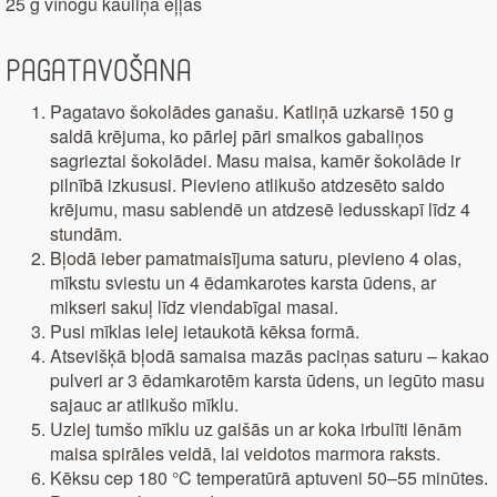
25 g vīnogu kauliņa eļļas
Pagatavošana
Pagatavo šokolādes ganašu. Katliņā uzkarsē 150 g
saldā krējuma, ko pārlej pāri smalkos gabaliņos
sagrieztai šokolādei. Masu maisa, kamēr šokolāde ir
pilnībā izkususi. Pievieno atlikušo atdzesēto saldo
krējumu, masu sablendē un atdzesē ledusskapī līdz 4
stundām.
Bļodā ieber pamatmaisījuma saturu, pievieno 4 olas,
mīkstu sviestu un 4 ēdamkarotes karsta ūdens, ar
mikseri sakuļ līdz viendabīgai masai.
Pusi mīklas ielej ietaukotā kēksa formā.
Atsevišķā bļodā samaisa mazās paciņas saturu – kakao
pulveri ar 3 ēdamkarotēm karsta ūdens, un iegūto masu
sajauc ar atlikušo mīklu.
Uzlej tumšo mīklu uz gaišās un ar koka irbulīti lēnām
maisa spirāles veidā, lai veidotos marmora raksts.
Kēksu cep 180 °C temperatūrā aptuveni 50–55 minūtes.