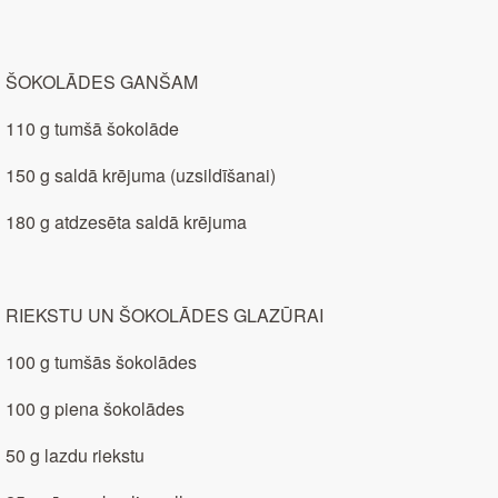
ŠOKOLĀDES GANŠAM
110 g tumšā šokolāde
150 g saldā krējuma (uzsildīšanai)
180 g atdzesēta saldā krējuma
RIEKSTU UN ŠOKOLĀDES GLAZŪRAI
100 g tumšās šokolādes
100 g piena šokolādes
50 g lazdu riekstu