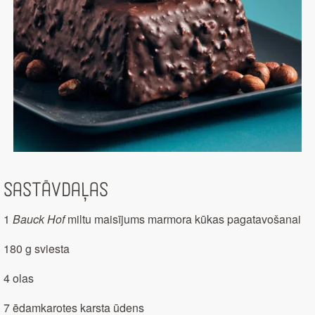
Sastāvdaļas
1
Bauck Hof
miltu maisījums marmora kūkas pagatavošanai
180 g sviesta
4 olas
7 ēdamkarotes karsta ūdens