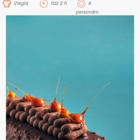
Viegla
līdz 2 h
6
personām