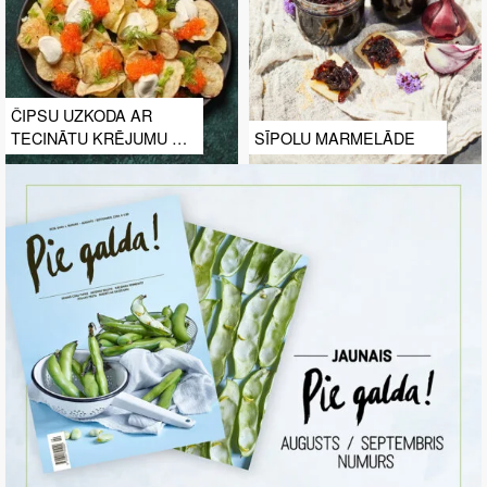
ČIPSU UZKODA AR
TECINĀTU KRĒJUMU UN
SĪPOLU MARMELĀDE
FORELES IKRIEM