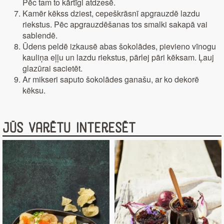
Pēc tam to kārtīgi atdzesē.
Kamēr kēkss dziest, cepeškrāsnī apgrauzdē lazdu
riekstus. Pēc apgrauzdēšanas tos smalki sakapā vai
sablendē.
Ūdens peldē izkausē abas šokolādes, pievieno vīnogu
kauliņa eļļu un lazdu riekstus, pārlej pāri kēksam. Ļauj
glazūrai sacietēt.
Ar mikseri saputo šokolādes ganašu, ar ko dekorē
kēksu.
Jūs varētu interesēt