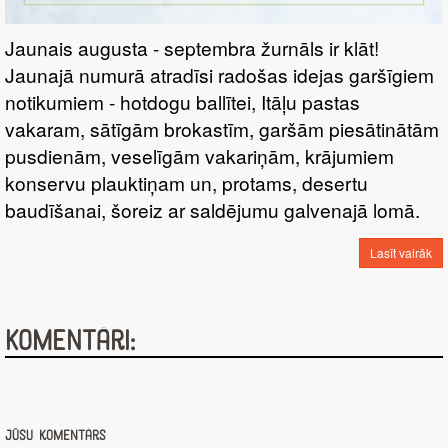
Jaunais augusta - septembra žurnāls ir klāt!
Jaunajā numurā atradīsi radošas idejas garšīgiem
notikumiem - hotdogu ballītei, Itāļu pastas
vakaram, sātīgām brokastīm, garšām piesātinātām
pusdienām, veselīgām vakariņām, krājumiem
konservu plauktiņam un, protams, desertu
baudīšanai, šoreiz ar saldējumu galvenajā lomā.
Lasīt vairāk
Komentāri:
Jūsu komentārs