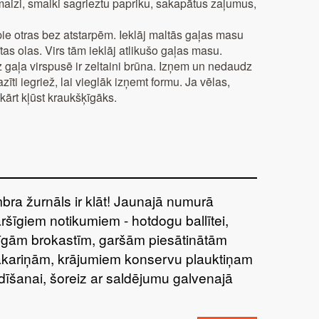
vmaizi, smalki sagrieztu papriku, sakapātus zaļumus,
ie otras bez atstarpēm. Ieklāj maltās gaļas masu
as olas. Virs tām ieklāj atlikušo gaļas masu.
gaļa virspusē ir zeltaini brūna. Izņem un nedaudz
īti iegriež, lai vieglāk izņemt formu. Ja vēlas,
kārt kļūst kraukšķīgāks.
bra žurnāls ir klāt! Jaunajā numurā
aršīgiem notikumiem - hotdogu ballītei,
tīgām brokastīm, garšām piesātinātām
kariņām, krājumiem konservu plauktiņam
dīšanai, šoreiz ar saldējumu galvenajā