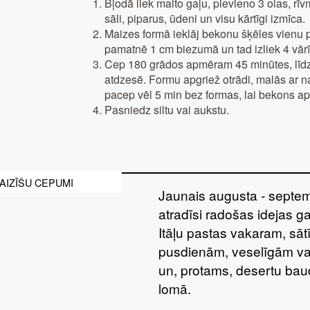
Bļodā liek malto gaļu, pievieno 3 olas, rī
sāli, piparus, ūdeni un visu kārtīgi izmīca.
Maizes formā ieklāj bekonu šķēles vienu p
pamatnē 1 cm biezumā un tad izliek 4 vārīt
Cep 180 grādos apmēram 45 minūtes, līdz 
atdzesē. Formu apgriež otrādi, malās ar naz
pacep vēl 5 min bez formas, lai bekons ap
Pasniedz siltu vai aukstu.
AIZĪŠU CEPUMI
Jaunais augusta - septem
atradīsi radošas idejas g
Itāļu pastas vakaram, sā
pusdienām, veselīgām va
un, protams, desertu bau
lomā.