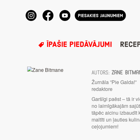
ĪPAŠIE PIEDĀVĀJUMI
RECE
Autors:
Zane Bitma
Žurnāla ”Pie Galda!”
redaktore
Garšīgi paēst – tā ir v
no laimīgākajām sajū
tāpēc aicinu izbaudīt 
maltīti un ļauties kulin
ceļojumiem!