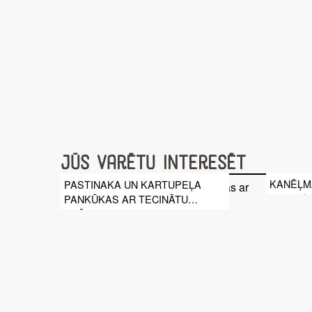
Jūs varētu interesēt
KANĒĻM
PASTINAKA UN KARTUPEĻA
PANKŪKAS AR TECINĀTU
KRĒJUMU UN IKRIEM