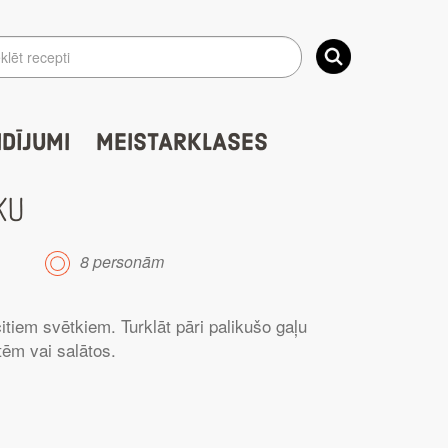
IDĪJUMI
MEISTARKLASES
KU
8 personām
itiem svētkiem. Turklāt pāri palikušo gaļu
tēm vai salātos.