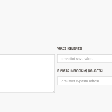
Vārds (obligāts)
E-pasts (nerādīsim) (obligāts)