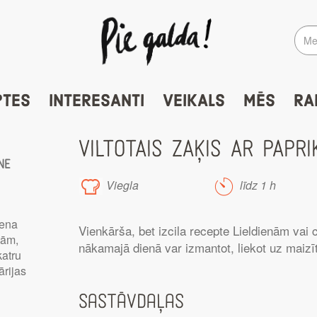
PTES
INTERESANTI
VEIKALS
MĒS
RA
VILTOTAIS ZAĶIS AR PAPRI
ne
Viegla
līdz 1 h
iena
Vienkārša, bet izcila recepte Lieldienām vai c
tām,
nākamajā dienā var izmantot, liekot uz maizī
katru
ārijas
Sastāvdaļas