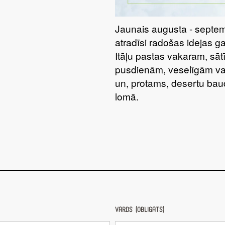
Jaunais augusta - septem
atradīsi radošas idejas g
Itāļu pastas vakaram, sā
pusdienām, veselīgām va
un, protams, desertu bau
lomā.
Vārds (obligāts)