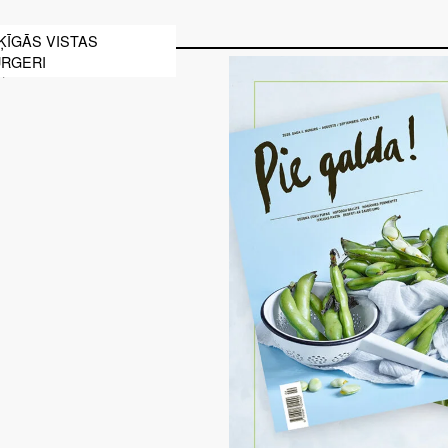
ĶĪGĀS VISTAS
URGERI