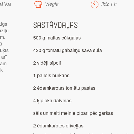
Viegla
līdz 1 h
a! Vai
ķīgs
Sastāvdaļas
āziju
em.
500 g maltas cūkgaļas
bā
rūķis
420 g tomātu gabaliņu savā sulā
 arī
2 vidēji sīpoli
jām
āk
1 paliels burkāns
2 ēdamkarotes tomātu pastas
4 ķiploka daiviņas
sāls un malti melnie pipari pēc garšas
2 ēdamkarotes olīveļļas