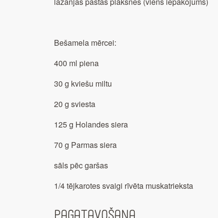
lazanjas pastas plāksnes (viens iepakojums)
Bešamela mērcei:
400 ml piena
30 g kviešu miltu
20 g sviesta
125 g Holandes siera
70 g Parmas siera
sāls pēc garšas
1/4 tējkarotes svaigi rīvēta muskatrieksta
Pagatavošana