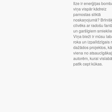
Ilze ir enerģijas bomb
viņa vispār kādreiz
pamostas sliktā
noskaņojumā? Brīniš
cilvēks ar radošu fant
un garšīgiem smiekli
Viņa bieži ir mūsu la
roka un izpalīdzīgais 
dažādos projektos, kā
viena no atsaucīgāka
autorēm, kurai vislab
patīk cept kūkas.