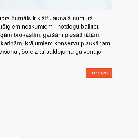
bra žurnāls ir klāt! Jaunajā numurā
aršīgiem notikumiem - hotdogu ballītei,
tīgām brokastīm, garšām piesātinātām
kariņām, krājumiem konservu plauktiņam
dīšanai, šoreiz ar saldējumu galvenajā
Lasīt vairāk