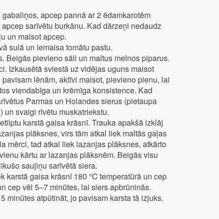
s gabaliņos, apcep pannā ar 2 ēdamkarotēm
un apcep sarīvētu burkānu. Kad dārzeņi nedaudz
aļu un maisot apcep.
vā sulā un iemaisa tomātu pastu.
Beigās pievieno sāli un maltus melnos piparus.
i. Izkausētā sviestā uz vidējas uguns maisot
pavisam lēnām, aktīvi maisot, pievieno pienu, lai
dotos viendabīga un krēmīga konsistence. Kad
sarīvētus Parmas un Holandes sierus (pietaupa
) un svaigi rīvētu muskatriekstu.
ietilptu karstā gaisa krāsnī. Trauka apakšā izklāj
lazanjas plāksnes, virs tām atkal liek maltās gaļas
a mērci, tad atkal liek lazanjas plāksnes, atkārto
vienu kārtu ar lazanjas plāksnēm. Beigās visu
likušo saujiņu sarīvētā siera.
liek karstā gaisa krāsnī 180 °C temperatūrā un cep
 cep vēl 5–7 minūtes, lai siers apbrūninās.
 minūtes atpūtināt, jo pavisam karsta tā izjuks.