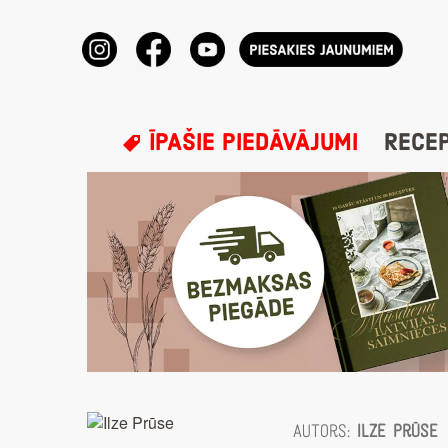
ĪPAŠIE PIEDĀVĀJUMI
RECE
Autors:
Ilze Prūse