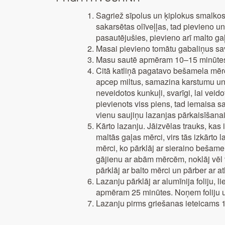
Sagriež sīpolus un ķiplokus smalko
sakarsētas olīveļļas, tad pievieno 
pasautējušies, pievieno arī malto g
Masai pievieno tomātu gabaliņus sa
Masu sautē apmēram 10–15 minūtes. 
Citā katliņā pagatavo bešamela mērc
apcep miltus, samazina karstumu un 
neveidotos kunkuļi, svarīgi, lai vei
pievienots viss piens, tad iemaisa 
vienu saujiņu lazanjas pārkaisīšanai
Kārto lazanju. Jāizvēlas trauks, kas 
maltās gaļas mērci, virs tās izkārto 
mērci, ko pārklāj ar sieraino bešamel
gājienu ar abām mērcēm, noklāj vēl 
pārklāj ar balto mērci un pārber ar at
Lazanju pārklāj ar alumīnija foliju, 
apmēram 25 minūtes. Noņem foliju un
Lazanju pirms griešanas ieteicams 15