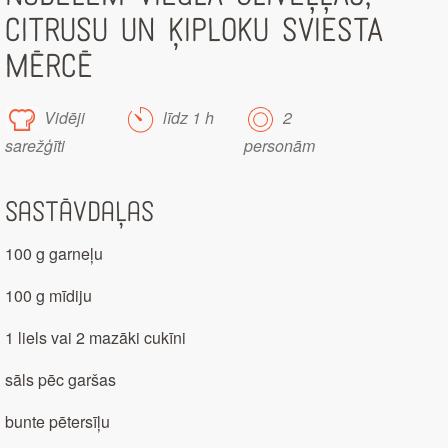
CITRUSU UN ĶIPLOKU SVIESTA
MĒRCĒ
Vidēji
līdz 1 h
2
sarežģīti
personām
Sastāvdaļas
100 g garneļu
100 g mīdiju
1 liels vai 2 mazāki cukīni
sāls pēc garšas
bunte pētersīļu