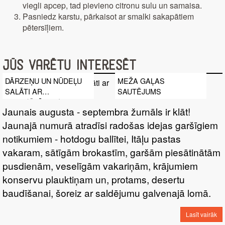
viegli apcep, tad pievieno citronu sulu un samaisa.
Pasniedz karstu, pārkaisot ar smalki sakapātiem
pētersīļiem.
Jūs varētu interesēt
DĀRZEŅU UN NŪDEĻU
MEŽA GAĻAS
SALĀTI AR
SAUTĒJUMS
KRAUKŠĶĪGO VISTIŅU
Jaunais augusta - septembra žurnāls ir klāt!
Jaunajā numurā atradīsi radošas idejas garšīgiem
notikumiem - hotdogu ballītei, Itāļu pastas
vakaram, sātīgām brokastīm, garšām piesātinātām
pusdienām, veselīgām vakariņām, krājumiem
konservu plauktiņam un, protams, desertu
baudīšanai, šoreiz ar saldējumu galvenajā lomā.
Lasīt vairāk