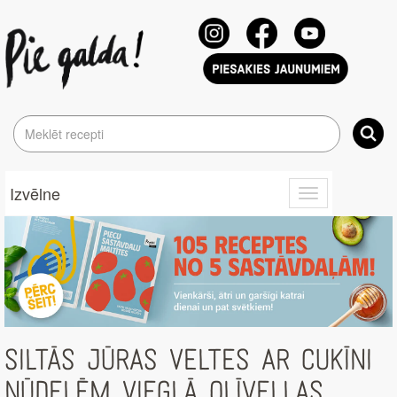
Izvēlne
Toggle
navigation
SILTĀS JŪRAS VELTES AR CUKĪNI
NŪDELĒM VIEGLĀ OLĪVEĻĻAS,