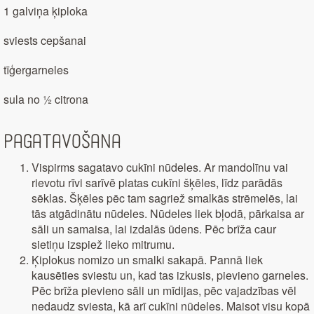
1 galviņa ķiploka
sviests cepšanai
tīģergarneles
sula no ½ citrona
Pagatavošana
Vispirms sagatavo cukīni nūdeles. Ar mandolīnu vai
rievotu rīvi sarīvē platas cukīni šķēles, līdz parādās
sēklas. Šķēles pēc tam sagriež smalkās strēmelēs, lai
tās atgādinātu nūdeles. Nūdeles liek bļodā, pārkaisa ar
sāli un samaisa, lai izdalās ūdens. Pēc brīža caur
sietiņu izspiež lieko mitrumu.
Ķiplokus nomizo un smalki sakapā. Pannā liek
kausēties sviestu un, kad tas izkusis, pievieno garneles.
Pēc brīža pievieno sāli un mīdijas, pēc vajadzības vēl
nedaudz sviesta, kā arī cukīni nūdeles. Maisot visu kopā