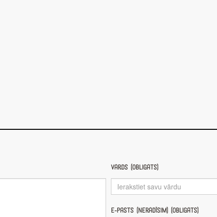
Vārds (obligāts)
E-pasts (nerādīsim) (obligāts)