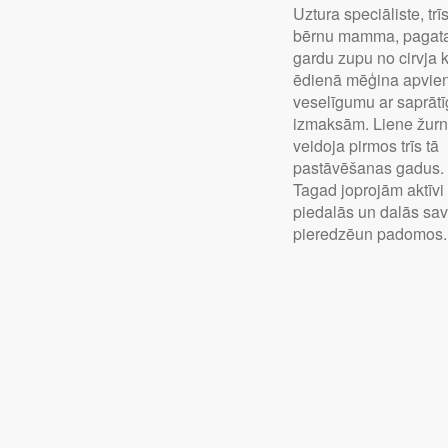
Uztura speciāliste, trī
bērnu mamma, pagat
gardu zupu no cirvja k
ēdienā mēģina apvie
veselīgumu ar saprāt
izmaksām. Liene žurn
veidoja pirmos trīs tā
pastāvēšanas gadus.
Tagad joprojām aktīvi
piedalās un dalās sa
pieredzēun padomos.