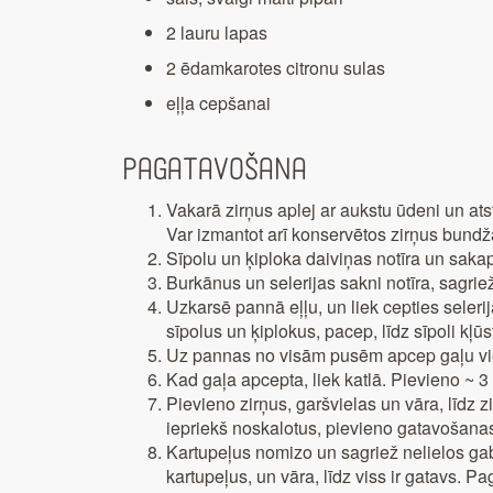
2 lauru lapas
2 ēdamkarotes citronu sulas
eļļa cepšanai
Pagatavošana
Vakarā zirņus aplej ar aukstu ūdeni un ats
Var izmantot arī konservētos zirņus bundž
Sīpolu un ķiploka daiviņas notīra un saka
Burkānus un selerijas sakni notīra, sagrie
Uzkarsē pannā eļļu, un liek cepties seler
sīpolus un ķiplokus, pacep, līdz sīpoli kļūs
Uz pannas no visām pusēm apcep gaļu vieg
Kad gaļa apcepta, liek katlā. Pievieno ~ 
Pievieno zirņus, garšvielas un vāra, līdz zi
iepriekš noskalotus, pievieno gatavošana
Kartupeļus nomizo un sagriež nelielos gaba
kartupeļus, un vāra, līdz viss ir gatavs. P