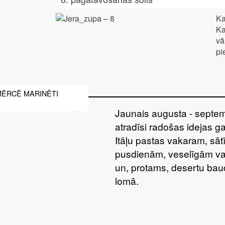
Ka
Ka
vā
pi
MĒRCĒ MARINĒTI
I
Jaunais augusta - septem
atradīsi radošas idejas g
Itāļu pastas vakaram, sā
pusdienām, veselīgām va
un, protams, desertu bau
lomā.