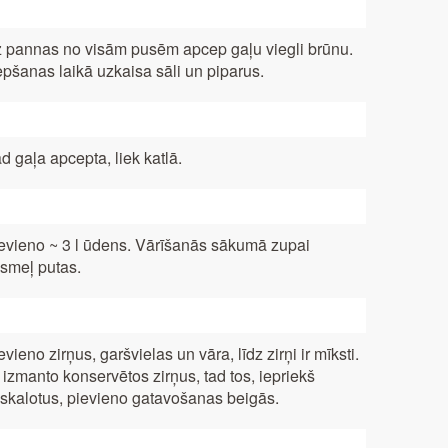
 pannas no visām pusēm apcep gaļu viegli brūnu.
pšanas laikā uzkaisa sāli un piparus.
d gaļa apcepta, liek katlā.
evieno ~ 3 l ūdens. Vārīšanās sākumā zupai
smeļ putas.
evieno zirņus, garšvielas un vāra, līdz zirņi ir mīksti.
 izmanto konservētos zirņus, tad tos, iepriekš
skalotus, pievieno gatavošanas beigās.