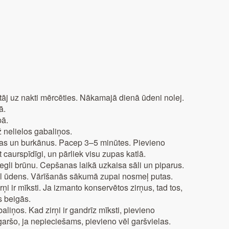
tāj uz nakti mērcēties. Nākamajā dienā ūdeni nolej.
ā.
pā.
ž nelielos gabaliņos.
ijas un burkānus. Pacep 3–5 minūtes. Pievieno
t caurspīdīgi, un pārliek visu zupas katlā.
li brūnu. Cepšanas laikā uzkaisa sāli un piparus.
3 l ūdens. Vārīšanās sākumā zupai nosmeļ putas.
rņi ir mīksti. Ja izmanto konservētos zirņus, tad tos,
s beigās.
liņos. Kad zirņi ir gandrīz mīksti, pievieno
agaršo, ja nepieciešams, pievieno vēl garšvielas.