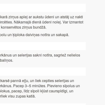
karā zirņus aplej ar aukstu ūdeni un atstāj uz nakti
rcēties. Nākamajā dienā ūdeni nolej. Var izmantot
ī konservētos zirņus bundžā.
polu un ķiploka daiviņas notīra un sakapā.
rkānus un selerijas sakni notīra, sagriež nelielos
baliņos.
karsē pannā eļļu, un liek cepties selerijas un
rkānus. Pacep 3–5 minūtes. Pievieno sīpolus un
plokus, pacep, līdz sīpoli kļūst caurspīdīgi, un
rliek visu zupas katlā.