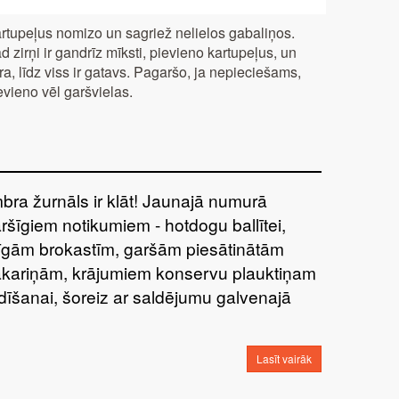
rtupeļus nomizo un sagriež nelielos gabaliņos.
d zirņi ir gandrīz mīksti, pievieno kartupeļus, un
ra, līdz viss ir gatavs. Pagaršo, ja nepieciešams,
evieno vēl garšvielas.
bra žurnāls ir klāt! Jaunajā numurā
aršīgiem notikumiem - hotdogu ballītei,
tīgām brokastīm, garšām piesātinātām
kariņām, krājumiem konservu plauktiņam
dīšanai, šoreiz ar saldējumu galvenajā
Lasīt vairāk