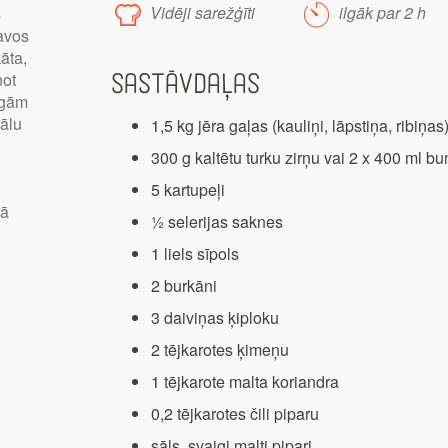
Vidēji sarežģīti
ilgāk par 2 h
s
avos
āta,
not
Sastāvdaļas
īgām
ālu
1,5 kg jēra gaļas (kauliņi, lāpstiņa, ribiņas
300 g kaltētu turku zirņu vai 2 x 400 ml 
5 kartupeļi
vā
½ selerijas saknes
1 liels sīpols
2 burkāni
3 daiviņas ķiploku
2 tējkarotes ķimeņu
1 tējkarote malta koriandra
0,2 tējkarotes čili piparu
sāls, svaigi malti pipari