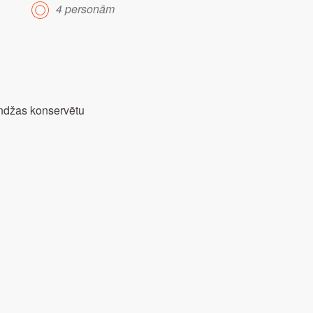
4 personām
)
bundžas konservētu