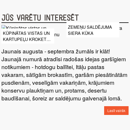
Jūs varētu interesēt
ZEMEŅU SALDĒJUMA
SIERA KŪKA
KŪPINĀTAS VISTAS UN
KARTUPEĻU KROKETES
AR CITRONU AIOLI
Jaunais augusta - septembra žurnāls ir klāt!
MĒRCI
Jaunajā numurā atradīsi radošas idejas garšīgiem
notikumiem - hotdogu ballītei, Itāļu pastas
vakaram, sātīgām brokastīm, garšām piesātinātām
pusdienām, veselīgām vakariņām, krājumiem
konservu plauktiņam un, protams, desertu
baudīšanai, šoreiz ar saldējumu galvenajā lomā.
Lasīt vairāk