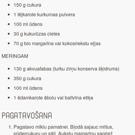
150 g cukura
1 tējkarote kurkumas pulvera
100 ml ūdens
30 g kukurūzas cietes
70 g bio margarīna vai kokosriekstu eļļas
MERINGAM
130 g akvuafabas (turku zirņu konserva šķidrums)
350 g cukura
100 ml ūdens
1 ēdamkarote ābolu vai baltvīna etiķa
Pagatavošana
Pagatavo mīklu pamatnei. Bļodā sajauc miltus,
pūdercukuru un sāli. Aukstu margarīnu sagriež