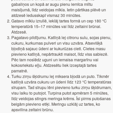
gabaliņos un kopā ar augu pienu iemīca miltu
maisījumā, līdz veidojas mīkla. Ietin pārtikas plēvē un
atdzesē ledusskapī vismaz 30 minūtes.
Gatavo mīklu izrullē, ieklāj tartes formā un cep 180 °C
temperatūrā 15–17 minūtes vai līdz zeltaini brūnai.
Atdzesē.
Pagatavo pildījumu. Katliņā lej citronu sulu, sojas pienu,
cukuru, kurkumas pulveri un visu uzvāra. Atsevišķā
bļodiņā sajauc ūdeni ar kukurūzas cieti. Cietes masu
pievieno katliņā, nepārtraukti maisot, līdz viss sabiezē.
Pēc tam noslēdz uguni un iemaisa margarīnu vai
kokosriekstu eļļu. Atdzesētu liek izceptajā tartes
pamatnē.
Turku zirņu šķidrumu lej miksera bļodā un puto. Tikmēr
katliņā uzvāra cukuru un ūdeni līdz 123 °C temperatūras
sīrupam. Tad sīrupu lēni pievieno turku zirņu šķidrumam,
visu laiku to putojot. Turpina putot apmēram 5 minūtes,
līdz veidojas stingrs meringa krēms. Īsi pirms putošanas
beigām pievieno etiķi. Meringu uzklāj uz tartes, ko
apsvilina zeltaini brūnu.