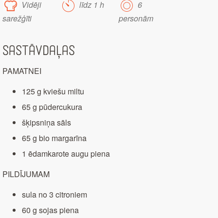
Vidēji
līdz 1 h
6
sarežģīti
personām
Sastāvdaļas
PAMATNEI
125 g kviešu miltu
65 g pūdercukura
šķipsniņa sāls
65 g bio margarīna
1 ēdamkarote augu piena
PILDĪJUMAM
sula no 3 citroniem
60 g sojas piena