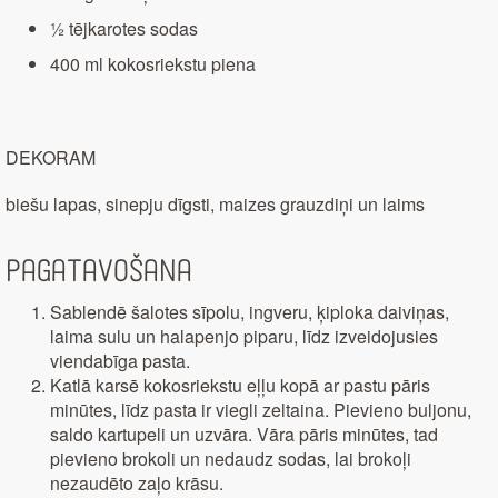
½ tējkarotes sodas
400 ml kokosriekstu piena
DEKORAM
biešu lapas, sinepju dīgsti, maizes grauzdiņi un laims
Pagatavošana
Sablendē šalotes sīpolu, ingveru, ķiploka daiviņas,
laima sulu un halapenjo piparu, līdz izveidojusies
viendabīga pasta.
Katlā karsē kokosriekstu eļļu kopā ar pastu pāris
minūtes, līdz pasta ir viegli zeltaina. Pievieno buljonu,
saldo kartupeli un uzvāra. Vāra pāris minūtes, tad
pievieno brokoli un nedaudz sodas, lai brokoļi
nezaudēto zaļo krāsu.