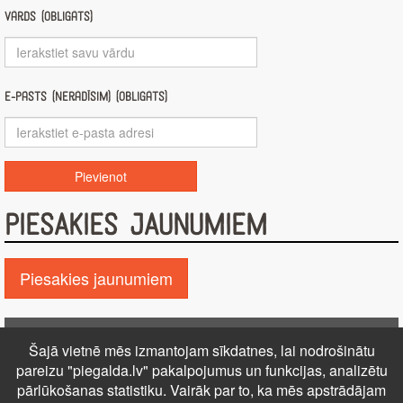
Vārds (obligāts)
E-pasts (nerādīsim) (obligāts)
PIESAKIES JAUNUMIEM
Piesakies jaunumiem
Pie GALDA!
Šajā vietnē mēs izmantojam sīkdatnes, lai nodrošinātu
Kontakti
Reklāma
Par mums
Autortiesības
pareizu "piegalda.lv" pakalpojumus un funkcijas, analizētu
pārlūkošanas statistiku. Vairāk par to, ka mēs apstrādājam
PRIVĀTUMA POLITIKA
NOTEIKUMI – DISTANCES