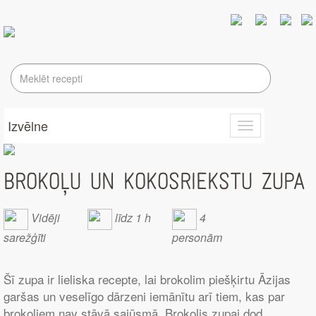
Izvēlne
Toggle
navigation
BROKOĻU UN KOKOSRIEKSTU ZUPA
Vidēji
līdz 1 h
4
sarežģīti
personām
Šī zupa ir lieliska recepte, lai brokolim piešķirtu Āzijas
garšas un veselīgo dārzeni iemānītu arī tiem, kas par
brokoļiem nav stāvā sajūsmā. Brokolis zupai dod