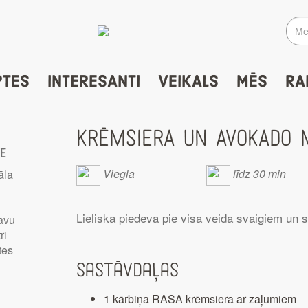
PTES
INTERESANTI
VEIKALS
MĒS
RA
KRĒMSIERA UN AVOKADO 
te
Viegla
līdz 30 min
āla
Lieliska piedeva pie visa veida svaigiem un 
savu
ri
tes
Sastāvdaļas
1 kārbiņa RASA krēmsiera ar zaļumiem