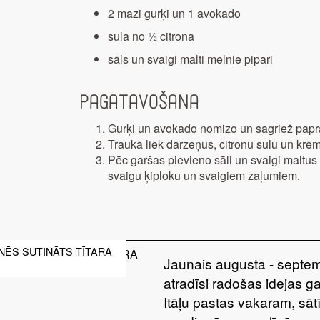
2 mazi gurķi un 1 avokado
sula no ½ citrona
sāls un svaigi malti melnie pipari
Pagatavošana
Gurķi un avokado nomizo un sagriež paprā
Traukā liek dārzeņus, citronu sulu un kr
Pēc garšas pievieno sāli un svaigi maltus
svaigu ķiploku un svaigiem zaļumiem.
NĒS SUTINĀTS TĪTARA
Jaunais augusta - septem
atradīsi radošas idejas g
Itāļu pastas vakaram, sā