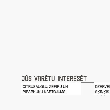
Jūs varētu interesēt
CITRUSAUGĻU, ZEFĪRU UN
DZĒRVE
PIPARKŪKU KĀRTOJUMS
ŠĶIŅĶIS