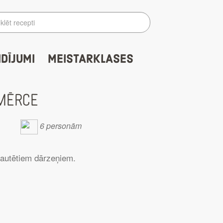
IDĪJUMI
MEISTARKLASES
MĒRCE
6 personām
sautētiem dārzeņiem.