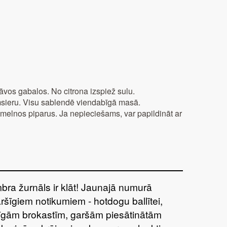
vos gabalos. No citrona izspiež sulu.
ēmsieru. Visu sablendē viendabīgā masā.
 melnos piparus. Ja nepieciešams, var papildināt ar
bra žurnāls ir klāt! Jaunajā numurā
aršīgiem notikumiem - hotdogu ballītei,
tīgām brokastīm, garšām piesātinātām