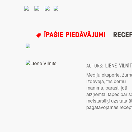
ĪPAŠIE PIEDĀVĀJUMI
RECE
Autors:
Liene Vilnī
Mediju eksperte, žurn
izdevēja, trīs bērnu
mamma, parasti ļoti
aizņemta, tāpēc par 
meistarstiķi uzskata āt
pagatavojamas recep