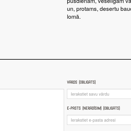
pusdienām, veselīgām va
un, protams, desertu bau
lomā.
Vārds (obligāts)
E-pasts (nerādīsim) (obligāts)