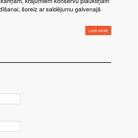
kariņām, krājumiem konservu plauktiņam
dīšanai, šoreiz ar saldējumu galvenajā
Lasīt vairāk