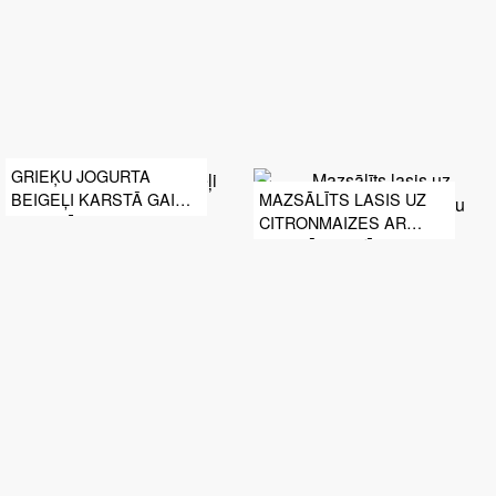
GRIEĶU JOGURTA
BEIGEĻI KARSTĀ GAISA
MAZSĀLĪTS LASIS UZ
FRITERĪ
CITRONMAIZES AR
TECINĀTU KRĒJUMU