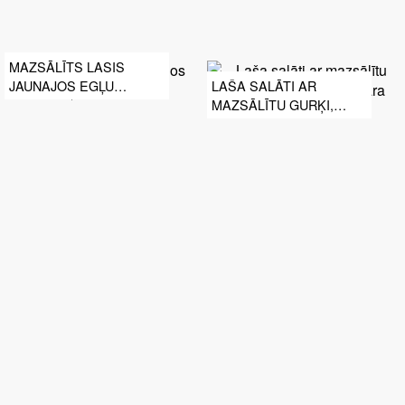
MAZSĀLĪTS LASIS
JAUNAJOS EGĻU
LAŠA SALĀTI AR
DZINUMOS
MAZSĀLĪTU GURĶI,
KAPERIEM UN TARTARA
MĒRCI