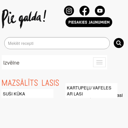
Izvēlne
Toggle
navigation
MAZSĀLĪTS LASIS
KARTUPEĻU VAFELES
SUŠI KŪKA
AR LASI