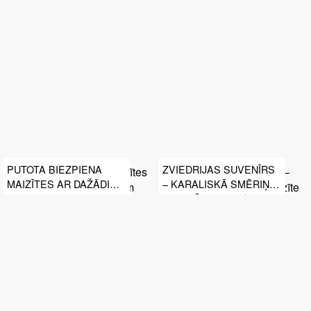
PUTOTA BIEZPIENA
ZVIEDRIJAS SUVENĪRS
MAIZĪTES AR DAŽĀDIEM
– KARALISKĀ SMĒRIŅA
TOPINGIEM
KAUDZĪTE