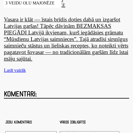
3 VEIDU OLU MAJONĒZE
Vasara ir klāt — īstais brīdis doties dabā un izgaršot
Latvijas garšas! Tāpēc dāvinām BEZMAKSAS
PIEGĀDI Latvijā ikvienam, kurš iegādāsies grāmatu
“Mūsdienu Latvijas saimnieces”. Tajā atradīsi sirsnīgus
saimnieču stāstus un lieliskas receptes, ko noteikti vērts
pagatavot šovasar — no tradicionālām garšām līdz īstai
māju sajūtai.
Lasīt vairāk
Komentāri:
Jūsu komentārs
Vārds (obligāts)