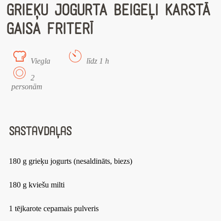
GRIEĶU JOGURTA BEIGEĻI KARSTĀ
GAISA FRITERĪ
Viegla
līdz 1 h
2
personām
Sastāvdaļas
180 g grieķu jogurts (nesaldināts, biezs)
180 g kviešu milti
1 tējkarote cepamais pulveris