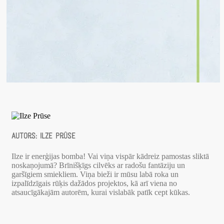
Autors:
Ilze Prūse
Ilze ir enerģijas bomba! Vai viņa vispār kādreiz pamostas sliktā
noskaņojumā? Brīnišķīgs cilvēks ar radošu fantāziju un
garšīgiem smiekliem. Viņa bieži ir mūsu labā roka un
izpalīdzīgais rūķis dažādos projektos, kā arī viena no
atsaucīgākajām autorēm, kurai vislabāk patīk cept kūkas.