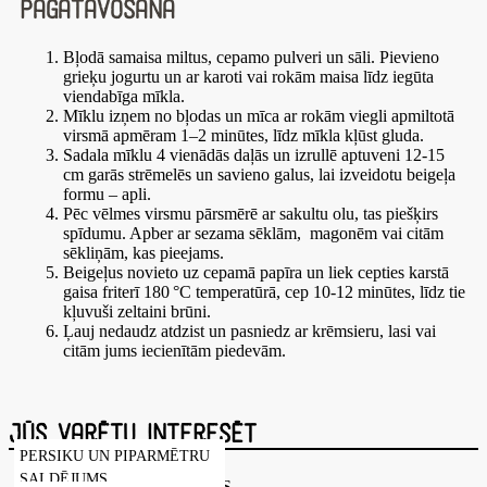
Pagatavošana
Bļodā samaisa miltus, cepamo pulveri un sāli. Pievieno
grieķu jogurtu un ar karoti vai rokām maisa līdz iegūta
viendabīga mīkla.
Mīklu izņem no bļodas un mīca ar rokām viegli apmiltotā
virsmā apmēram 1–2 minūtes, līdz mīkla kļūst gluda.
Sadala mīklu 4 vienādās daļās un izrullē aptuveni 12-15
cm garās strēmelēs un savieno galus, lai izveidotu beigeļa
formu – apli.
Pēc vēlmes virsmu pārsmērē ar sakultu olu, tas piešķirs
spīdumu. Apber ar sezama sēklām, magonēm vai citām
sēkliņām, kas pieejams.
Beigeļus novieto uz cepamā papīra un liek cepties karstā
gaisa friterī 180 °C temperatūrā, cep 10-12 minūtes, līdz tie
kļuvuši zeltaini brūni.
Ļauj nedaudz atdzist un pasniedz ar krēmsieru, lasi vai
citām jums iecienītām piedevām.
Jūs varētu interesēt
PERSIKU UN PIPARMĒTRU
SALDĒJUMS