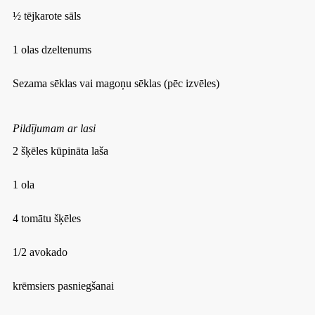
½ tējkarote sāls
1 olas dzeltenums
Sezama sēklas vai magoņu sēklas (pēc izvēles)
Pildījumam ar lasi
2 šķēles kūpināta laša
1 ola
4 tomātu šķēles
1/2 avokado
krēmsiers pasniegšanai