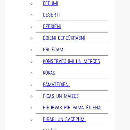
CEPUMI
DESERTI
DZĒRIENI
ĒDIENI CEPEŠKRĀSNĪ
GRILĒJAM
KONSERVĒJUMI UN MĒRCES
KŪKAS
PAMATĒDIENI
PICAS UN MAIZES
PIEDEVAS PIE PAMATĒDIENA
PĪRĀGI UN SACEPUMI