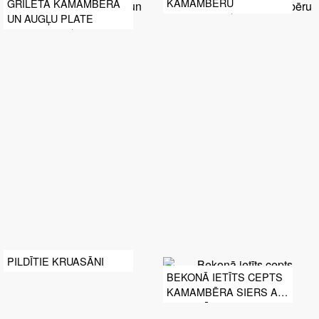
KAMAMBĒRU
GRILĒTA KAMAMBĒRA
UN AUGĻU PLATE
PILDĪTIE KRUASĀNI
BEKONĀ IETĪTS CEPTS
KAMAMBĒRA SIERS AR
ZEMENĒM