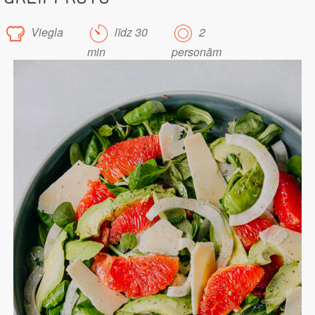
Viegla
līdz 30
2
min
personām