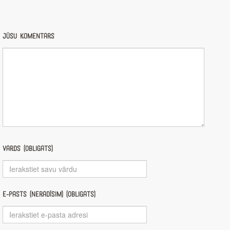
Jūsu komentārs
Vārds (obligāts)
E-pasts (nerādīsim) (obligāts)