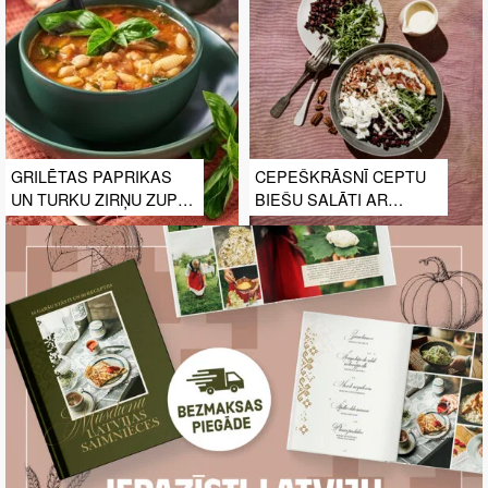
GRILĒTAS PAPRIKAS
CEPEŠKRĀSNĪ CEPTU
UN TURKU ZIRŅU ZUPA
BIEŠU SALĀTI AR
AR MAKARONIEM
VISTAS FILEJU UN
KAZAS SIERU