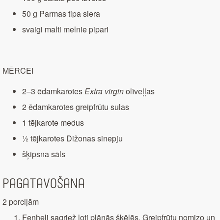
50 g Parmas tipa siera
svaigi malti melnie pipari
MĒRCEI
2–3 ēdamkarotes
Extra virgin
olīveļļas
2 ēdamkarotes greipfrūtu sulas
1 tējkarote medus
½ tējkarotes Dižonas sinepju
šķipsna sāls
Pagatavošana
2 porcijām
Fenheli sagriež ļoti plānās šķēlēs. Greipfrūtu nomizo un