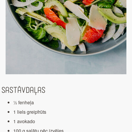
Sastāvdaļas
½ fenheļa
1 liels greipfrūts
1 avokado
100 g salātu pēc izvēles