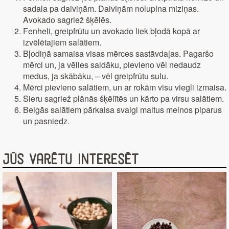
sadala pa daiviņām. Daiviņām nolupina miziņas.
Avokado sagriež šķēlēs.
Fenheli, greipfrūtu un avokado liek bļodā kopā ar
izvēlētajiem salātiem.
Bļodiņā samaisa visas mērces sastāvdaļas. Pagaršo
mērci un, ja vēlies saldāku, pievieno vēl nedaudz
medus, ja skābāku, – vēl greipfrūtu sulu.
Mērci pievieno salātiem, un ar rokām visu viegli izmaisa.
Sieru sagriež plānās šķēlītēs un kārto pa virsu salātiem.
Beigās salātiem pārkaisa svaigi maltus melnos piparus
un pasniedz.
Jūs varētu interesēt