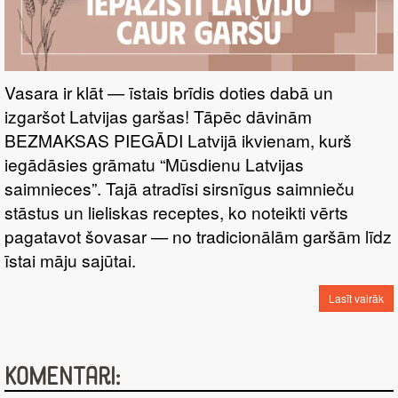
Vasara ir klāt — īstais brīdis doties dabā un
izgaršot Latvijas garšas! Tāpēc dāvinām
BEZMAKSAS PIEGĀDI Latvijā ikvienam, kurš
iegādāsies grāmatu “Mūsdienu Latvijas
saimnieces”. Tajā atradīsi sirsnīgus saimnieču
stāstus un lieliskas receptes, ko noteikti vērts
pagatavot šovasar — no tradicionālām garšām līdz
īstai māju sajūtai.
Lasīt vairāk
Komentāri: