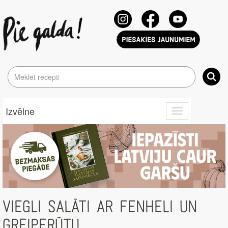
Izvēlne
Toggle
navigation
VIEGLI SALĀTI AR FENHELI UN
GREIPFRŪTU