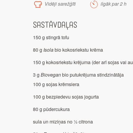
Vidēji sarežģīti
ilgāk par 2 h
Sastāvdaļas
150 g stingrā tofu
80 g
Isola
bio kokosriekstu krēma
150 g kokosriekstu krējuma (der arī sojas vai a
3 g
Biovegan
bio putukrējuma stindzinātāja
100 g sojas krēmsiera
100 g bezpiedevu sojas jogurta
80 g pūdercukura
sula un miziņas no ½ citrona