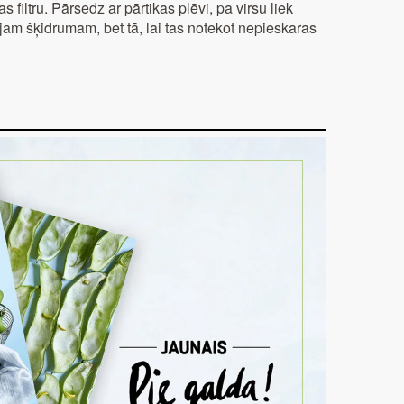
as filtru. Pārsedz ar pārtikas plēvi, pa virsu liek
ajam šķidrumam, bet tā, lai tas notekot nepieskaras