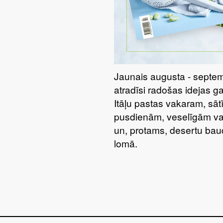
Jaunais augusta - septem
atradīsi radošas idejas g
Itāļu pastas vakaram, sā
pusdienām, veselīgām va
un, protams, desertu bau
lomā.