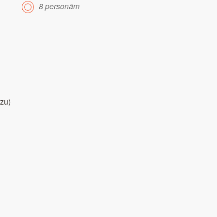
8 personām
uzu)