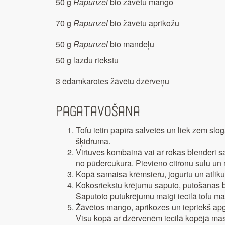
50 g
Rapunzel
bio žāvētu mango
70 g
Rapunzel
bio žāvētu aprikožu
50 g
Rapunzel
bio mandeļu
50 g lazdu riekstu
3 ēdamkarotes žāvētu dzērveņu
Pagatavošana
Tofu ietin papīra salvetēs un liek zem slo
šķidruma.
Virtuves kombainā vai ar rokas blenderi s
no pūdercukura. Pievieno citronu sulu un 
Kopā samaisa krēmsieru, jogurtu un atlik
Kokosriekstu krējumu saputo, putošanas b
Saputoto putukrējumu maigi iecilā tofu ma
Žāvētos mango, aprikozes un iepriekš ap
Visu kopā ar dzērvenēm iecilā kopējā ma