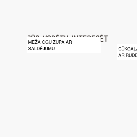
Jūs varētu interesēt
MEŽA OGU ZUPA AR
SALDĒJUMU
CŪKGAĻ
AR RUD