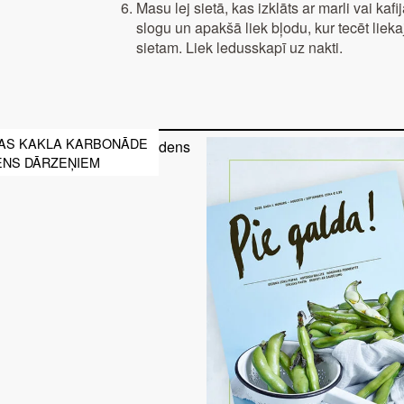
Masu lej sietā, kas izklāts ar marli vai kafij
slogu un apakšā liek bļodu, kur tecēt liek
sietam. Liek ledusskapī uz nakti.
AS KAKLA KARBONĀDE
ENS DĀRZEŅIEM