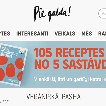
PTES
INTERESANTI
VEIKALS
MĒS
RA
VEGĀNISKĀ PASHA
niece