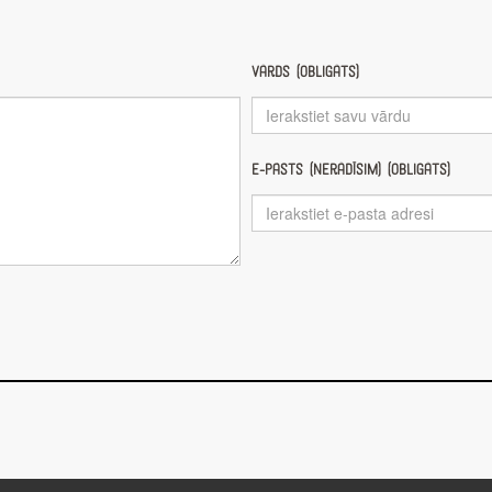
Vārds (obligāts)
E-pasts (nerādīsim) (obligāts)