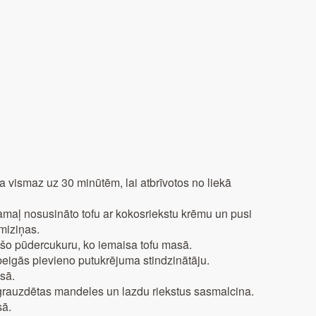
ga vismaz uz 30 minūtēm, lai atbrīvotos no liekā
amaļ nosusināto tofu ar kokosriekstu krēmu un pusi
miziņas.
ušo pūdercukuru, ko iemaisa tofu masā.
eigās pievieno putukrējuma stindzinātāju.
sā.
grauzdētas mandeles un lazdu riekstus sasmalcina.
sā.