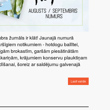
bra žurnāls ir klāt! Jaunajā numurā
aršīgiem notikumiem - hotdogu ballītei,
tīgām brokastīm, garšām piesātinātām
kariņām, krājumiem konservu plauktiņam
dīšanai, šoreiz ar saldējumu galvenajā
Lasīt vairāk