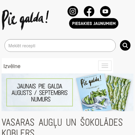
Izvēlne
Toggle
navigation
VASARAS AUGĻU UN ŠOKOLĀDES
KOBLERS