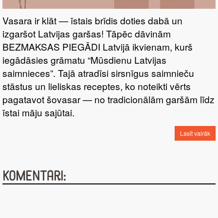
Vasara ir klāt — īstais brīdis doties dabā un
izgaršot Latvijas garšas! Tāpēc dāvinām
BEZMAKSAS PIEGĀDI Latvijā ikvienam, kurš
iegādāsies grāmatu “Mūsdienu Latvijas
saimnieces”. Tajā atradīsi sirsnīgus saimnieču
stāstus un lieliskas receptes, ko noteikti vērts
pagatavot šovasar — no tradicionālām garšām līdz
īstai māju sajūtai.
Lasīt vairāk
Komentāri: