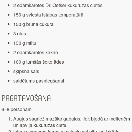
2 ēdamkarotes Dr. Oetker kukurūzas cietes
150 g sviesta istabas temperatūrā
150 g brūnā cukura
3 olas
130 g miltu
2 ēdamkarotes kakao
100 g tumšās šokolādes
šķipsna sāls
saldējums pasniegšanai
Pagatavošana
6–8 personām
Augļus sagriež mazāko gabalos, liek bļodā ar mellenēm
un apviļā kukurūzas cietē.
Ietauko cepamo formu ar sviestu vai eļļu, un izkārto