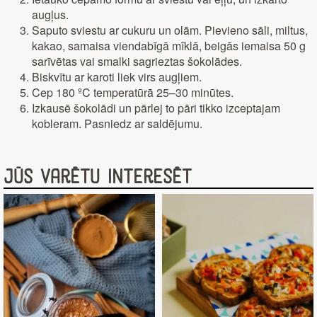
augļus.
Saputo sviestu ar cukuru un olām. Pievieno sāli, miltus,
kakao, samaisa viendabīgā mīklā, beigās iemaisa 50 g
sarīvētas vai smalki sagrieztas šokolādes.
Biskvītu ar karoti liek virs augļiem.
Cep 180 ºC temperatūrā 25–30 minūtes.
Izkausē šokolādi un pārlej to pāri tikko izceptajam
kobleram. Pasniedz ar saldējumu.
Jūs varētu interesēt