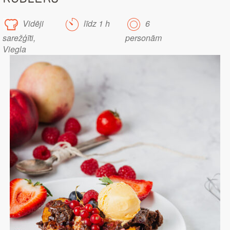
Vidēji
līdz 1 h
6
sarežģīti,
personām
Viegla