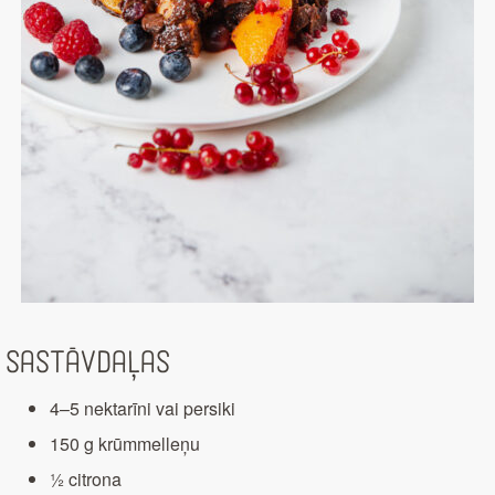
Sastāvdaļas
4–5 nektarīni vai persiki
150 g krūmmelleņu
½ citrona