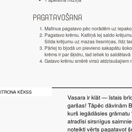
Pagatavošana
Mafinus pagatavo pēc norādēm uz iepakoj
Pagatavo krēmu. Katliņā lej saldo krējumu
Silda krējumu uz mazas liesmiņas, līdz tas
Pārlej to bļodā un pievieno sakapātu šokol
krēms ir par šķidru, tad ieliek to saldētav
Gatavo krēmu smērē virsū atdzisušajiem 
CITRONA KĒKSS
Vasara ir klāt — īstais br
garšas! Tāpēc dāvinām 
kurš iegādāsies grāmatu 
atradīsi sirsnīgus saimnie
noteikti vērts pagatavot 