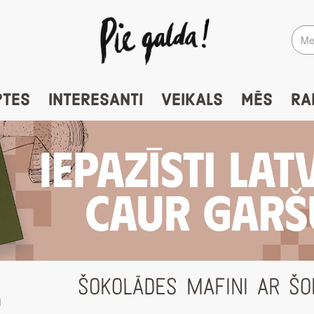
PTES
INTERESANTI
VEIKALS
MĒS
RA
ŠOKOLĀDES MAFINI AR Š
a