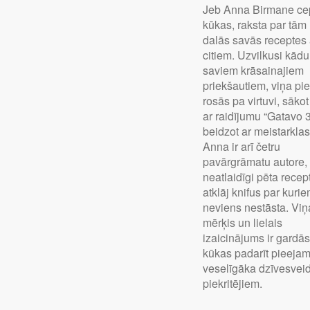
Jeb Anna Birmane ce
kūkas, raksta par tām
dalās savās receptes 
citiem. Uzvilkusi kād
saviem krāsainajiem
priekšautiem, viņa pie
rosās pa virtuvi, sākot
ar raidījumu “Gatavo 
beidzot ar meistarkla
Anna ir arī četru
pavārgrāmatu autore,
neatlaidīgi pēta recep
atklāj knifus par kuri
neviens nestāsta. Viņ
mērķis un lielais
izaicinājums ir gardā
kūkas padarīt pieeja
veselīgāka dzīvesvei
piekritējiem.