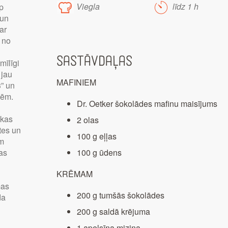
Viegla
līdz 1 h
p
 un
ar
u no
Sastāvdaļas
mīlīgi
 jau
MAFINIEM
3” un
sēm.
Dr. Oetker šokolādes mafinu maisījums
 kas
2 olas
tes un
100 g eļļas
em
as
100 g ūdens
KRĒMAM
s
mas
200 g tumšās šokolādes
da
200 g saldā krējuma
1 apelsīna miziņa