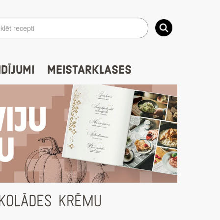
IDĪJUMI
MEISTARKLASES
OKOLĀDES KRĒMU