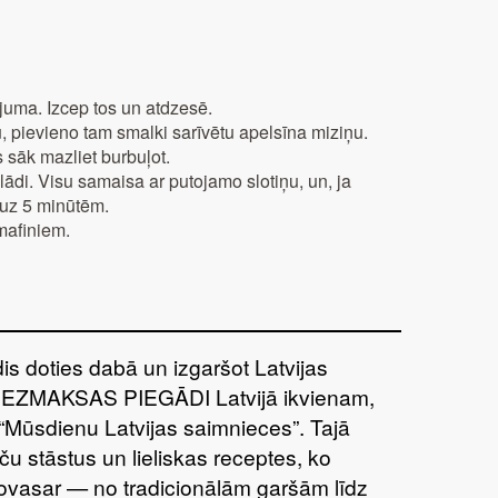
uma. Izcep tos un atdzesē.
, pievieno tam smalki sarīvētu apelsīna miziņu.
 sāk mazliet burbuļot.
ādi. Visu samaisa ar putojamo slotiņu, un, ja
ā uz 5 minūtēm.
mafiniem.
īdis doties dabā un izgaršot Latvijas
BEZMAKSAS PIEGĀDI Latvijā ikvienam,
“Mūsdienu Latvijas saimnieces”. Tajā
ču stāstus un lieliskas receptes, ko
šovasar — no tradicionālām garšām līdz