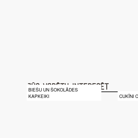
Jūs varētu interesēt
BIEŠU UN ŠOKOLĀDES
KAPKEIKI
CUKĪNI 