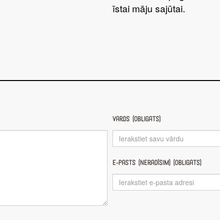
īstai māju sajūtai.
Vārds (obligāts)
E-pasts (nerādīsim) (obligāts)