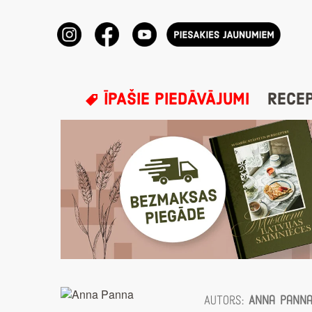
ĪPAŠIE PIEDĀVĀJUMI
RECE
Autors:
Anna Pann